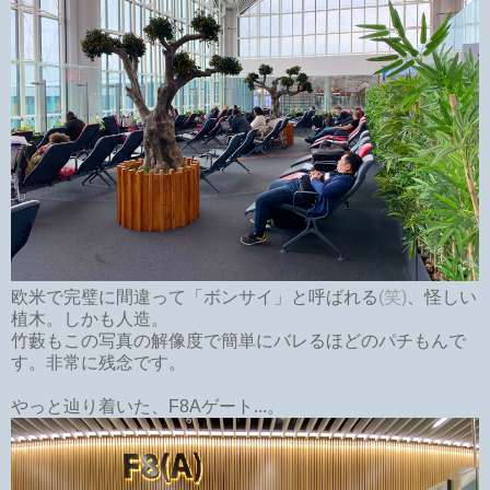
欧米で完璧に間違って「ボンサイ」と呼ばれる
(笑)
、怪しい
植木。しかも人造。
竹藪もこの写真の解像度で簡単にバレるほどのパチもんで
す。非常に残念です。
やっと辿り着いた、F8Aゲート...。