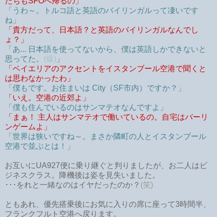
たちもSFOへ帰るの」
「うわ～。トルコ語と英語のバイリンガルって凄いです
ね」
「貴方だって、日本語？と英語のバイリンガルなんでし
ょ？」
「あ... 日本語を使ってないから、僕は英語しかできないと
思ってた。
(爆)
」
「ベイエリアのアクセントをイスタンブール空港で聞くと
は思わなかったわ」
「僕もです。お住まいは City（SF市内）ですか？」
「いえ。空港の近郊よ」
「僕も住んでいるのはサンマテオなんですよ」
「まぁ！ 主人はサンマテオで働いているの。自宅はバーリ
ンゲームよ」
「世界は狭いですね～。まさか隣町の人とイスタンブール
空港で並ぶとは！」
お互いにUA927便に乗り継ぐと判りましたが、お二人はビ
ジネスクラス。降機後は姿を見失いました。
･･･をれと一緒なのはイヤだったのか？
(笑)
ともあれ、優先搭乗後にお気に入りの席に座って3時間半、
フランクフルト空港へ戻ります。