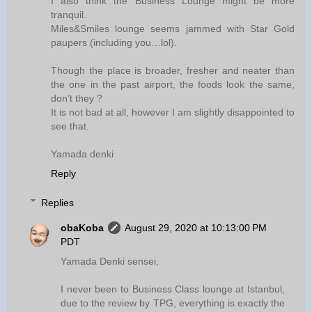
I also think the Business Lounge might be more
tranquil.
Miles&Smiles lounge seems jammed with Star Gold
paupers (including you…lol).
Though the place is broader, fresher and neater than
the one in the past airport, the foods look the same,
don’t they ?
It is not bad at all, however I am slightly disappointed to
see that.
Yamada denki
Reply
Replies
obaKoba
August 29, 2020 at 10:13:00 PM
PDT
Yamada Denki sensei,
I never been to Business Class lounge at Istanbul,
due to the review by TPG, everything is exactly the