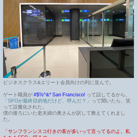
ビジネスクラス&エリート会員向けの列に並んで。
ゲート職員が
#$%^&* San Francisco!
って話してるから、
「SFOが最終目的地だけど、呼んだ？」
って聞いたら、笑
って誤魔化された。
僕の後ろにいた老夫婦の奥さんが訳して教えてくれまし
た。
「サンフランシスコ行きの客が多いって言ってるのよ。私