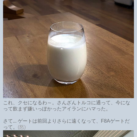
これ、クセになるわ～。さんざんトルコに通って、今にな
って飲まず嫌いっぽかったアイランにハマった。
さて... ゲートは前回よりさらに遠くなって、F8Aゲートだ
って。
(怒)