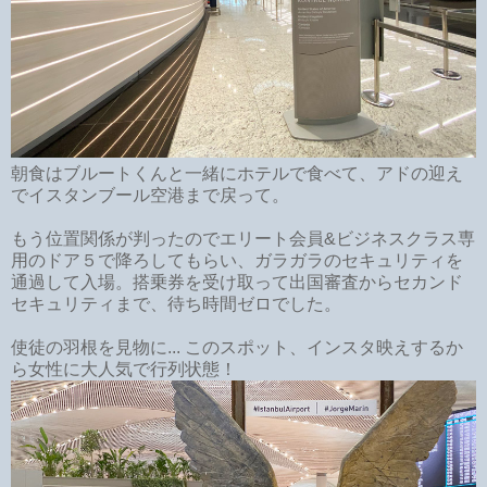
朝食はブルートくんと一緒にホテルで食べて、アドの迎え
でイスタンブール空港まで戻って。
もう位置関係が判ったのでエリート会員&ビジネスクラス専
用のドア５で降ろしてもらい、ガラガラのセキュリティを
通過して入場。搭乗券を受け取って出国審査からセカンド
セキュリティまで、待ち時間ゼロでした。
使徒の羽根を見物に... このスポット、インスタ映えするか
ら女性に大人気で行列状態！