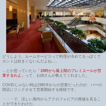
どうしよう。ルームサービスって料理が冷めてるっぽくて
ホントは好きくないんだよね…。
…とか思っていたら
「18時から最上階のプレミエールが営
業するわよ」
って、お姉さんが教えてくれました。
COVIDじゃない時は19時半からの営業だったのが、バーの
閉店にリンクさせて営業開始する模様です。
・・・で、涼しい屋内からアクロフォビアの廃墟を見るこ
とができたわけだ。