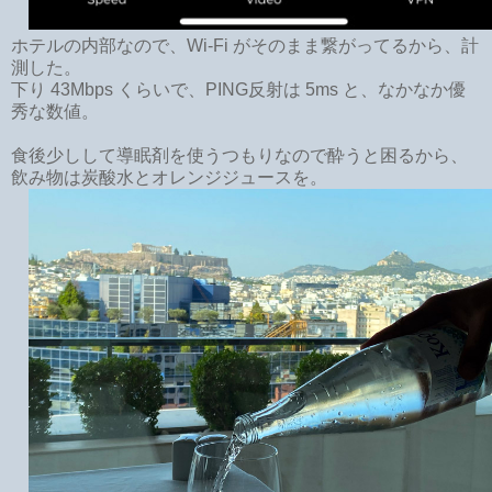
ホテルの内部なので、Wi-Fi がそのまま繋がってるから、計
測した。
下り 43Mbps くらいで、PING反射は 5ms と、なかなか優
秀な数値。
食後少しして導眠剤を使うつもりなので酔うと困るから、
飲み物は炭酸水とオレンジジュースを。