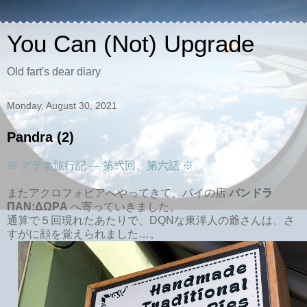
You Can (Not) Upgrade
Old fart's dear diary
Monday, August 30, 2021
Pandra (2)
※ アテネ旅行記 ― 第弐回、第六話 ※
またアクロフォビアへやってきて、パイの店
パンドラ
ΠΑΝ:ΔΩΡA
へ寄っていきました。
通算で５回現れたあたりで、DQNな東洋人の爺さんは、さ
すがに顔を覚えられました…。