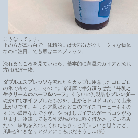
こうなってます。
上の方が真っ白で、体積的には大部分がクリーミィな物体
なのに注目、でも底はエスプレッソ。
淹れるところを見ていたら、基本的に萬屋のガイアと淹れ
方はほぼ一緒。
ダブルエスプレッソ
を淹れたらカップに用意したゴロゴロ
の氷で冷やして、その上に冷凍庫で半分
凍らせた
「
牛乳と
生クリームのハーフ&ハーフ
」くらいの乳製品を
ブレンダー
にかけてホイップ
したものを、
上からドロドロ
かけて出来
上がりです。ギリシア風だとどこのアイスコーヒーももの
すごい濃厚なんですが、やっぱしガイアのが一番コクがあ
ります。冷凍してある乳製品の他に軽く何か足しているみ
たい。練乳を入れてくれたらきっと美味しいと思うけど、
風味がいきなりアジアにころぶだろうし…
(笑)