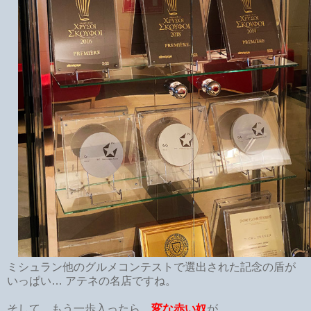
ミシュラン他のグルメコンテストで選出された記念の盾が
いっぱい… アテネの名店ですね。
そして、もう一歩入ったら、
変な赤い奴
が。