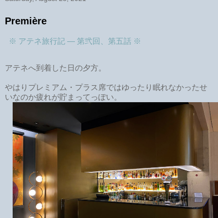
Première
※ アテネ旅行記 ― 第弐回、第五話 ※
アテネへ到着した日の夕方。
やはりプレミアム・プラス席ではゆったり眠れなかったせ
いなのか疲れが貯まってっぽい。