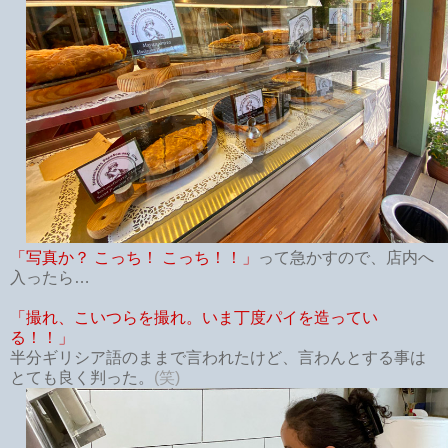
「写真か？ こっち！ こっち！！」
って急かすので、店内へ
入ったら…
「撮れ、こいつらを撮れ。いま丁度パイを造ってい
る！！」
半分ギリシア語のままで言われたけど、言わんとする事は
とても良く判った。
(笑)