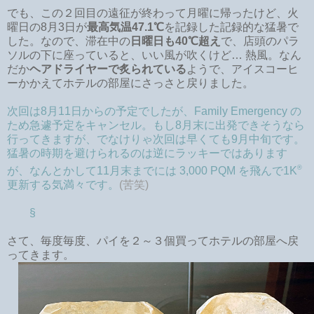
でも、この２回目の遠征が終わって月曜に帰ったけど、火
曜日の8月3日が
最高気温47.1℃
を記録した記録的な猛暑で
した。なので、滞在中の
日曜日も40℃超え
で、店頭のパラ
ソルの下に座っていると、いい風が吹くけど… 熱風。なん
だか
ヘアドライヤーで炙られている
ようで、アイスコーヒ
ーかかえてホテルの部屋にさっさと戻りました。
次回は8月11日からの予定でしたが、Family Emergency の
ため急遽予定をキャンセル。もし8月末に出発できそうなら
行ってきますが、でなけりゃ次回は早くても9月中旬です。
猛暑の時期を避けられるのは逆にラッキーではあります
®
が、なんとかして11月末までには 3,000 PQM を飛んで1K
更新する気満々です。
(苦笑)
§
さて、毎度毎度、パイを２～３個買ってホテルの部屋へ戻
ってきます。