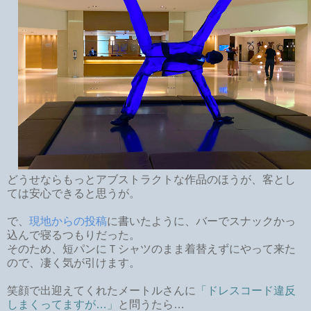
どうせならもっとアブストラクトな作品のほうが、客とし
ては安心できると思うが。
で、
現地からの投稿
に書いたように、バーでスナックかっ
込んで寝るつもりだった。
そのため、短パンにＴシャツのまま着替えずにやって来た
ので、凄く気が引けます。
笑顔で出迎えてくれたメートルさんに
「ドレスコード違反
しまくってますが…」
と問うたら…