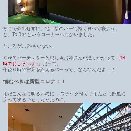
そこで外出せずに、地上階のバーで軽く食べて寝よう。
と、To Bar というコーナーへ向かいました。
ところが… 誰もいない。
やがてバーテンダーと思しきお姉さんが通りかかって
「18
時でおしまいよ♪」
だって。
午後６時で営業を終えるバーって、なんなんだよ！？
憎むべきは新型コロナ！！
まだこんなに明るいのに… スナック軽くつまんだら部屋に
戻って寝るつもりだったのに。