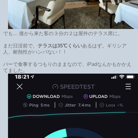
でも… 後から来た客の３分の２は屋外のテラス席に。
まだ日没前で、
テラスは35℃くらい
あるはず。ギリシア
人、耐熱性がハンパない！！
バーで食事するつもりのままなので、iPadなんかもかかえ
てました。