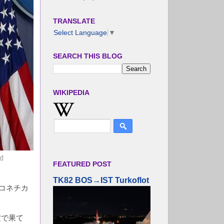
TRANSLATE
Select Language
▼
SEARCH THIS BLOG
WIKIPEDIA
nd
FEATURED POST
。
TK82 BOS→IST Turkoflot
、コネチカ
積で果て