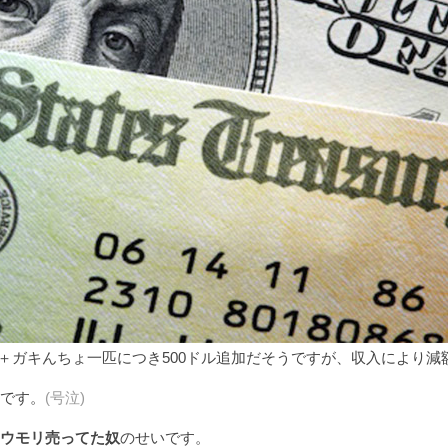
0ドル＋ガキんちょ一匹につき500ドル追加だそうですが、収入により減
です。
(号泣)
ウモリ売ってた奴
のせいです。