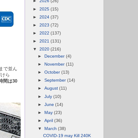
►
2026
(26)
►
2025
(15)
►
2024
(37)
►
2023
(72)
►
2022
(137)
►
2021
(131)
▼
2020
(216)
►
December
(4)
►
November
(11)
まで並ん
►
October
(13)
づけら
►
September
(14)
間は30
►
August
(11)
►
July
(10)
►
June
(14)
►
May
(23)
►
April
(36)
▼
March
(38)
COVID-19 may Kill 240K