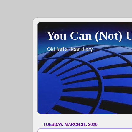
You Can (Not) 
Old fart's dear diary
TUESDAY, MARCH 31, 2020