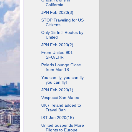
Ghost Towns in
California
JPN Feb.2020(3)
STOP Traveling for US
Citizens
Only 15 Int'l Routes by
United
JPN Feb.2020(2)
From United 901
SFO/LHR
Polaris Lounge Close
from Mar-18
You can fly, you can fly,
you can fly!
JPN Feb.2020(1)
Vespucci San Mateo
UK / Ireland added to
Travel Ban
IST Jan.2020(15)
United Suspends More
Flights to Europe