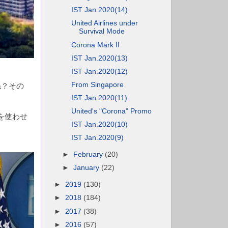
IST Jan.2020(14)
United Airlines under
Survival Mode
Corona Mark II
IST Jan.2020(13)
IST Jan.2020(12)
From Singapore
ね？その
IST Jan.2020(11)
United's "Corona" Promo
を使わせ
IST Jan.2020(10)
IST Jan.2020(9)
►
February
(20)
►
January
(22)
►
2019
(130)
►
2018
(184)
►
2017
(38)
►
2016
(57)