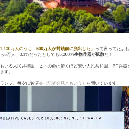
1,100万人のうち、
500万人が封鎖前に脱出
した」
って言ってたよ
5万人、0.1%だったとしても5,000の
生物兵器が拡散
だ！
いる人民共和国。ヒトの命は驚くほど安い人民共和国... BC兵器
ます。
ランプ、毎夕に独演会
（記者会見ともいう）
を開いています。