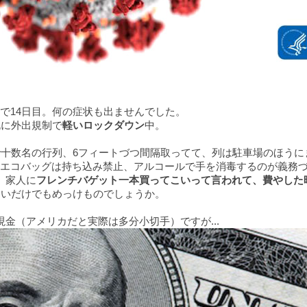
で14日目。何の症状も出ませんでした。
既に外出規制で
軽いロックダウン
中。
口で十数名の行列、6フィートづつ間隔取ってて、列は駐車場のほうに
エコバッグは持ち込み禁止、アルコールで手を消毒するのが義務
。家人に
フレンチバゲット一本買ってこいって言われて、費やした時
ないだけでもめっけものでしょうか。
金（アメリカだと実際は多分小切手）ですが...