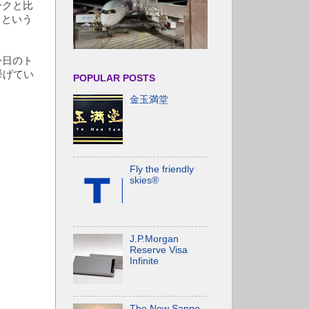
ークと比
るという
今日のト
挙げてい
POPULAR POSTS
金玉満堂
Fly the friendly
skies®
J.P.Morgan
Reserve Visa
Infinite
The New Sanno