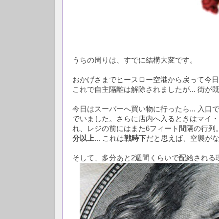
うちの周りは、すでに結構大変です。
おかげさまでヒースロー空港から戻って今日
これで自主隔離は解除されましたが... 街が
今日はスーパーへ買い物に行ったら... 入
でいました。さらに店内へ入るときはマイ・
れ、レジの前にはまた6フィート間隔の行列
分以上
... これは
戦時下
だと思えば、空襲が
そして、多分あと2週間くらいで配給される現