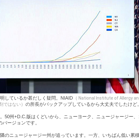
しているか甚だしく疑問。NIAID
（
National Institute of Allergy a
剤ではない
）
の所長がバックアップしているから大丈夫でしたけど
50州+D.C.版はくどいから、ニューヨーク、ニュージャージー
のバージョンです。
隣のニュージャージー州が追っています。一方、いちばん低い累