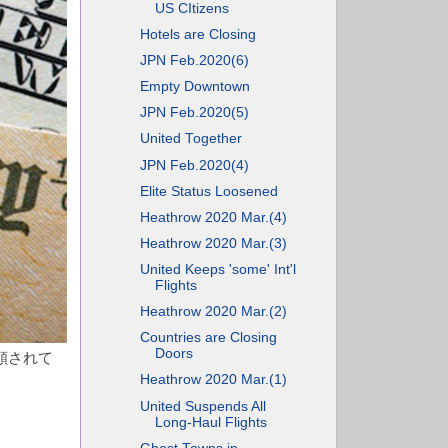
US CItizens
Hotels are Closing
JPN Feb.2020(6)
Empty Downtown
JPN Feb.2020(5)
United Together
JPN Feb.2020(4)
Elite Status Loosened
Heathrow 2020 Mar.(4)
Heathrow 2020 Mar.(3)
United Keeps 'some' Int'l
Flights
Heathrow 2020 Mar.(2)
Countries are Closing
Doors
額されて
Heathrow 2020 Mar.(1)
United Suspends All
Long-Haul Flights