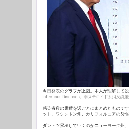
今日発表のグラフが上図。本人が理解して説明
Infectious Diseases。非ステロイド系消炎
鎮痛
感染者数の累積を週ごとにまとめたものです。
ット、ワシントン州、カリフォルニアの5州
ダントツ累積していくのがニューヨーク州、