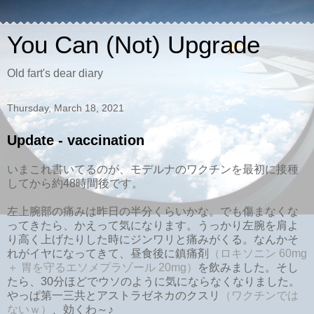
You Can (Not) Upgrade
Old fart's dear diary
Thursday, March 18, 2021
Update - vaccination
いまこれ書いてるのが、モデルナのワクチンを最初に接種
してから約48時間後です。
左上腕部の痛みは昨日の半分くらいかな。でも傷まなくな
ってきたら、かえって気になります。うっかり左腕を肩よ
り高く上げたりした時にジンワリと痛みがくる。なんかそ
れがイヤになってきて、昼食後に鎮痛剤
（ロキソニン 60mg
＋ 胃を守るエソメプラゾール 20mg）
を飲みました。そし
たら、30分ほどでウソのように気にならなくなりました。
やっぱ第一三共とアストラゼネカのクスリ
（ワクチンでは
ないｗ）
、効くわ～♪