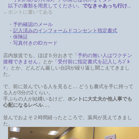
以下の書類を用意してください。
でなきゃあっち行け
...
←ホントに書いてある
・予約確認のメール
・
記入済みの
インフォームドコンセント指定書式
・保険証
・写真付きのIDカード
店内放送でも、ほぼ５分おきで
「予約の無い人はワクチン
接種できません」
とか
「受付前に指定書式を記入しろｺﾞﾙ
ｧ」
とか、どんどん厳しい台詞が繰り返し聞こえてきまし
た。
で、前に並んでいる人を見ると… どうも書式を手に持って
る人が3分の2くらい。
手ぶらの人が結構いるけど、
ホントに大丈夫か他人事でも
心配になるレベル
…。
並んでおよそ２時間経ったところで、薬局が見えてきまし
た。