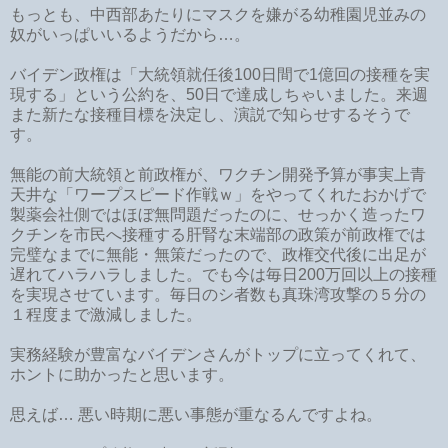
もっとも、中西部あたりにマスクを嫌がる幼稚園児並みの
奴がいっぱいいるようだから…。
バイデン政権は「大統領就任後100日間で1億回の接種を実
現する」という公約を、50日で達成しちゃいました。来週
また新たな接種目標を決定し、演説で知らせするそうで
す。
無能の前大統領と前政権が、ワクチン開発予算が事実上青
天井な「ワープスピード作戦ｗ」をやってくれたおかげで
製薬会社側ではほぼ無問題だったのに、せっかく造ったワ
クチンを市民へ接種する肝腎な末端部の政策が前政権では
完璧なまでに無能・無策だったので、政権交代後に出足が
遅れてハラハラしました。でも今は毎日200万回以上の接種
を実現させています。毎日のシ者数も真珠湾攻撃の５分の
１程度まで激減しました。
実務経験が豊富なバイデンさんがトップに立ってくれて、
ホントに助かったと思います。
思えば… 悪い時期に悪い事態が重なるんですよね。