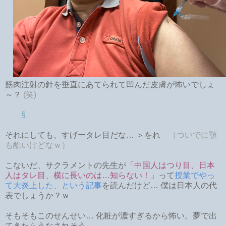
筋肉注射の針を垂直にあてられて凹んだ皮膚が怖いでしょ
～？
(笑)
§
それにしても、すげータレ目だな… ＞をれ
（ついでに顎
も酷いけどなｗ）
こないだ、サクラメントの先生が
「中国人はつり目、日本
人はタレ目、横に長いのは…知らない！」
って
授業でやっ
て大炎上した、という記事
を読んだけど… 僕は日本人の代
表でしょうか？ｗ
そもそもこのせんせい… 化粧が濃すぎるから怖い。夢で出
てきたらうなされそう。