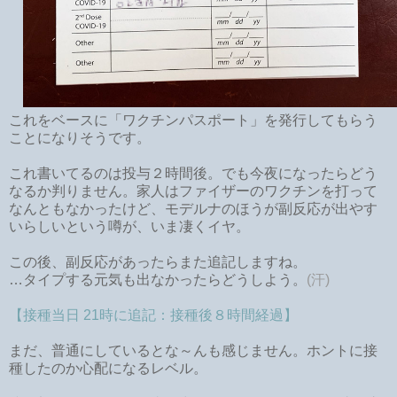
これをベースに「ワクチンパスポート」を発行してもらう
ことになりそうです。
これ書いてるのは投与２時間後。でも今夜になったらどう
なるか判りません。家人はファイザーのワクチンを打って
なんともなかったけど、モデルナのほうが副反応が出やす
いらしいという噂が、いま凄くイヤ。
この後、副反応があったらまた追記しますね。
…タイプする元気も出なかったらどうしよう。
(汗)
【接種当日 21時に追記：接種後８時間経過】
まだ、普通にしているとな～んも感じません。ホントに接
種したのか心配になるレベル。