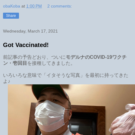
obaKoba
at
1:00 PM
2 comments:
Share
Wednesday, March 17, 2021
Got Vaccinated!
前記事の予告どおり、ついに
モデルナのCOVID-19ワクチ
ン・壱回目
を接種してきました。
いろいろな意味で「イタそうな写真」を最初に持ってきた
よ♪