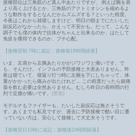
接種部位は三角筋のど真ん中あたりですが、 例えば腕を肩
より高く上げるとか、三角筋のアクトミオシンを縮めるよ
うな動作をするとなんだかムズムズする？といった程度。
今夜はこれから就寝しますけど、明日の朝までにたいした
副反応がなかったら、かえって不安かも。だって、こんな
調子でも僕の体内で抗体がちゃんと出来るのか、はたして
免疫を獲得できるのか、プチ心配。
【接種翌朝 7時に追記：
接種
後18時間経過】
いま、左肩から左腕あたりががジワジワと痛いです。で
も、そんだけ。インフルの予防接種と大差ありません。昨
夜は寝ていて、寝返り打つ時に左腕を下にしちゃって、体
重がかかったら痛みが出たけれど… この程度だったら鎮痛
薬を飲む必要は全然ありません。むしろ昨日の長時間の行
列で足腰が痛いです。
(苦笑)
モデルナもファイザーも、たいした副反応は無さそうで
す。あくまでも私見ですが、過去に予防接種で酷い目に遭
っていない方は、安心して接種して大丈夫そうです。
【接種翌日13時に追記：
接種
後24時間経過】