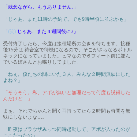
「残念ながら、もうありません｡」
「じゃあ、また11時の予約で。でも9時半頃に並ぶかも」
「
(笑)
じゃあ、また４週間後に♪」
受付終了したら、今度は接種場所の空きを待ちます。接種
後15分は 待合室で待機になるので、そこがさらなるボトル
ネックになっていました。ヒマなので６フィート前に並ん
でいる姉さんとお喋りしてました。
「ねぇ。僕たちの間にいた３人、みんな２時間無駄にした
よね？」
「そうそう。私、アポが無いと無理だって何度も説得した
んだけど…」
まぁ、それでちゃんと聞く耳持ってたら２時間も時間を無
駄にしないよな…。
「昨夜はブラウザみっつ同時起動して、アポが入ったのが
ここだったの」