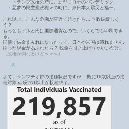
・トランプ政権の時に、新型コロナのパンデミック。
・悪夢の民主党政権ｗの時に、東日本大震災と福一。
これ以上、こんな危機が直近で起きたら… 財政破綻しそ
う？
もっともドルと円は国際通貨なので、いくらでも印刷でき
る。
国債で借金まみれになったって、日本や米国は潰れません♪
刷った現金があぶれたら？ 税金を引き上げりゃいいだけ。
（政権が倒れるけどｗｗｗ）
§
さて、サンマテオ郡の接種状況ですが… 既に16歳以上の接
種対象者3分の1以上が接種終了。