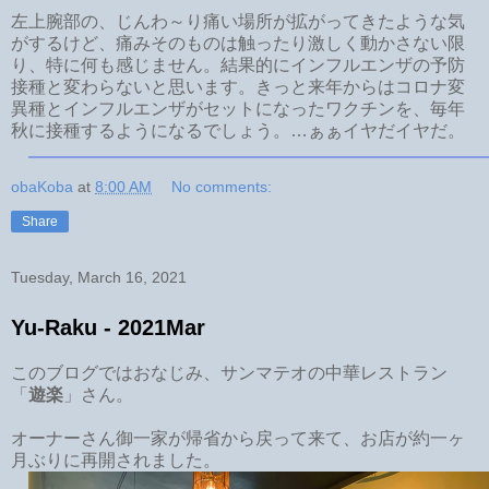
左上腕部の、じんわ～り痛い場所が拡がってきたような気
がするけど、痛みそのものは触ったり激しく動かさない限
り、特に何も感じません。結果的にインフルエンザの予防
接種と変わらないと思います。きっと来年からはコロナ変
異種とインフルエンザがセットになったワクチンを、毎年
秋に接種するようになるでしょう。…ぁぁイヤだイヤだ。
obaKoba
at
8:00 AM
No comments:
Share
Tuesday, March 16, 2021
Yu-Raku - 2021Mar
このブログではおなじみ、サンマテオの中華レストラン
「
遊楽
」さん。
オーナーさん御一家が帰省から戻って来て、お店が約一ヶ
月ぶりに再開されました。