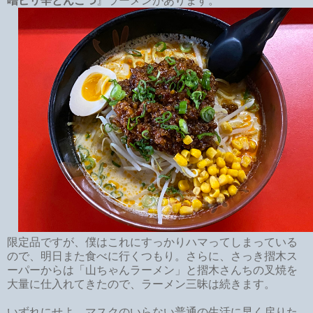
噌ピリ辛とんこつ
』ラーメンがあります。
限定品ですが、僕はこれにすっかりハマってしまっている
ので、明日また食べに行くつもり。さらに、さっき摺木ス
ーパーからは「山ちゃんラーメン」と摺木さんちの叉焼を
大量に仕入れてきたので、ラーメン三昧は続きます。
いずれにせよ、マスクのいらない普通の生活に早く戻りた