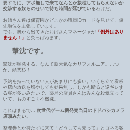
要するに、
アポ無しで来てなんとか接種してもらえないか
交渉する奴らのせいで待ち時間が延びている
わけだ。
お姉さん達は保育園かどこかの職員IDカードを見せて、優
先順位を主張しています。
でも、奥から出てきたおばさんマネージャが
「
例外はあり
ません！
」
と突っぱねます。
撃沈です。
撃沈が頻発する、なんて脳天気なカリフォルニア。…つ
か、頭悪杉！
予約を持っていない人があまりにも多い。いくら立て看板
や店内放送を増やしても効果無し。しかも断ると逆ギレす
る客が多いみたいで、薬局の店員さんはみんな殺気立って
いて、ものすごく不機嫌。
これはまるで…
次世代ゲーム機発売当日のドドバシカメラ
店頭みたい
。
整理券とか持たずに来て「どうしても売って」とゴネる客