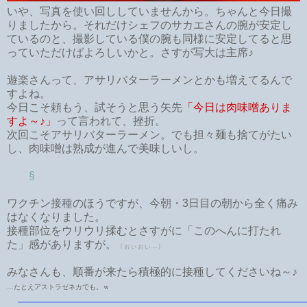
いや、写真を使い回ししていませんから。ちゃんと今日撮
りましたから。それだけシェフのサカエさんの腕が安定し
ているのと、撮影している僕の腕も同様に安定してると思
っていただけばよろしいかと。さすが写大は主席♪
遊楽さんって、アサリバターラーメンとかも増えてるんで
すよね。
今日こそ頼もう、試そうと思う矢先
「今日は肉味噌ありま
すよ～♪」
って言われて、挫折。
次回こそアサリバターラーメン。でも担々麺も捨てがたい
し、肉味噌は熟成が進んで美味しいし。
§
ワクチン接種のほうですが、今朝・3日目の朝から全く痛み
はなくなりました。
接種部位をウリウリ揉むとさすがに「このへんに打たれ
た」感がありますが。
（ぉぃぉぃ…）
みなさんも、順番が来たら積極的に接種してくださいね～♪
…たとえアストラゼネカでも。ｗ