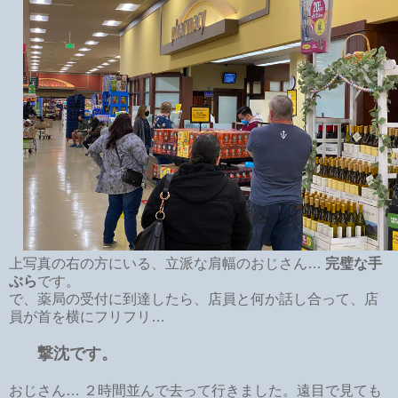
上写真の右の方にいる、立派な肩幅のおじさん…
完璧な手
ぶら
です。
で、薬局の受付に到達したら、店員と何か話し合って、店
員が首を横にフリフリ…
撃沈です。
おじさん… ２時間並んで去って行きました。遠目で見ても