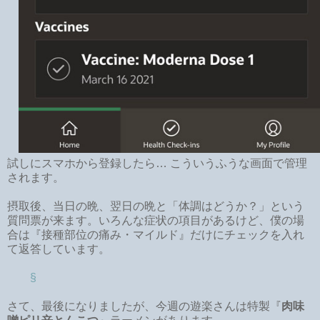
試しにスマホから登録したら… こういうふうな画面で管理
されます。
摂取後、当日の晩、翌日の晩と「体調はどうか？」という
質問票が来ます。いろんな症状の項目があるけど、僕の場
合は『接種部位の痛み・マイルド』だけにチェックを入れ
て返答しています。
§
さて、最後になりましたが、今週の遊楽さんは特製『
肉味