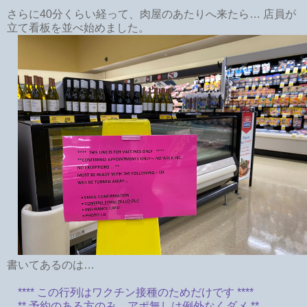
さらに40分くらい経って、肉屋のあたりへ来たら… 店員が
立て看板を並べ始めました。
書いてあるのは…
**** この行列はワクチン接種のためだけです ****
** 予約のある方のみ。アポ無しは例外なくダメ **