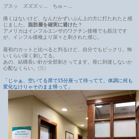
ブスッ ズズズッ… ちゅ～…
痛くはないけど、なんだかずいぶん上の方に打たれたと感
じました。
脂肪層を確実に
避けた
？
アメリカはインフルエンザのワクチン接種でも筋注です
が、インフル接種より深々と刺された感じ。
最初のカットと比べると判るけど、自分でもビックリ。怖
いくらい深く刺してる。
あの、結構長い針が全部刺さってます。骨に到達しないか
心配なくらい。
(笑)
「じゃぁ、空いてる席で15分座って待ってて。体調に何も
変化なけりゃそのまま帰って」