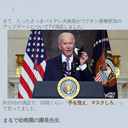
§
さて、たったさっきバイデン大統領がワクチン接種状況の
アップデートについてTV演説しました。
約15分の演説で、10回くらい
「
手を洗え
。
マスクしろ
」
っ
て言ってました。
まるで幼稚園の園長先生
。