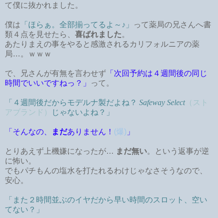
て僕に抜かれました。
僕は
「ほらぁ。全部揃ってるよ～♪」
って薬局の兄さんへ書
類４点を見せたら、
喜ばれました
。
あたりまえの事をやると感激されるカリフォルニアの薬
局…。ｗｗｗ
で、兄さんが有無を言わせず
「次回予約は４週間後の同じ
時間でいいですねっ？」
って。
「４週間後だからモデルナ製だよね？
Safeway Select
（スト
アブランド）
じゃないよね？」
「
そんなの、
まだ
ありません！
(爆)
」
とりあえず上機嫌になったが…
まだ無い
。という返事が逆
に怖い。
でもパチもんの塩水を打たれるわけじゃなさそうなので、
安心。
「また２時間並ぶのイヤだから早い時間のスロット、空い
てない？」