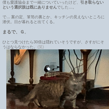
僕も愛護協会まで一緒についていったけど、
引き取らない
という選択肢は既にありません
でした…。
で… 案の定、箪笥の裏とか、キッチンの見えないところに
潜伏。日が暮れると出てくる。
まるで、Ｇ
。
ひとつ見つけたら30倍は隠れていそうですが、さすがにそ
うはならなかった。
(笑)