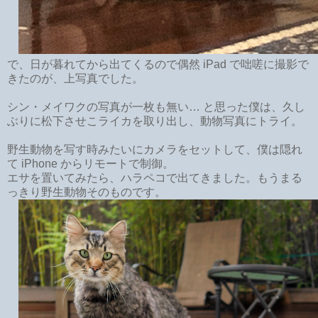
で、日が暮れてから出てくるので偶然 iPad で咄嗟に撮影で
きたのが、上写真でした。
シン・メイワクの写真が一枚も無い… と思った僕は、久し
ぶりに松下させこライカを取り出し、動物写真にトライ。
野生動物を写す時みたいにカメラをセットして、僕は隠れ
て iPhone からリモートで制御。
エサを置いてみたら、ハラペコで出てきました。もうまる
っきり野生動物そのものです。