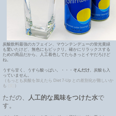
炭酸飲料最強のカフェイン、マウンテンデューの蛍光黄緑
も驚いたけど、無色にもビックリ。確かにリラックスする
ための商品だから、人工着色してたらきっとイヤだろけど
ね。
うすら甘く、うすら酸っぱい。・・・
そんだけ
。炭酸も入
っていません。
（もっとも炭酸を加えたら Diet 7-Up との差別化が難しいか
も
(笑)
）
ただの、
人工的な風味をつけた水
で
す。