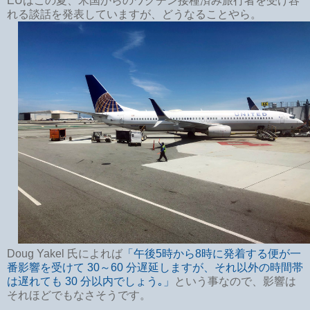
EUはこの夏、米国からのワクチン接種済み旅行者を受け容
れる談話を発表していますが、どうなることやら。
Doug Yakel 氏によれば
「午後5時から8時に発着する便が一
番影響を受けて 30～60 分遅延しますが、それ以外の時間帯
は遅れても 30 分以内でしょう｡」
という事なので、影響は
それほどでもなさそうです。