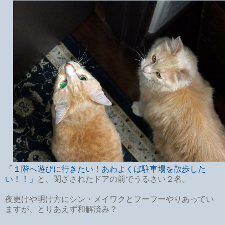
「１階へ遊びに行きたい！あわよくば駐車場を散歩した
い！！」
と、閉ざされたドアの前でうるさい２名。
夜更けや明け方にシン・メイワクとフーフーやりあってい
ますが、とりあえず和解済み？