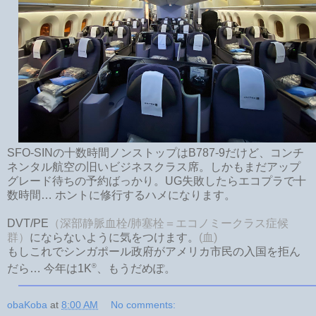
SFO-SINの十数時間ノンストップはB787-9だけど、コンチ
ネンタル航空の旧いビジネスクラス席。しかもまだアップ
グレード待ちの予約ばっかり。UG失敗したらエコプラで十
数時間… ホントに修行するハメになります。
DVT/PE
（深部静脈血栓/肺塞栓＝エコノミークラス症候
群）
にならないように気をつけます。
(血)
もしこれでシンガポール政府がアメリカ市民の入国を拒ん
®
だら… 今年は1K
、もうだめぽ。
obaKoba
at
8:00 AM
No comments: