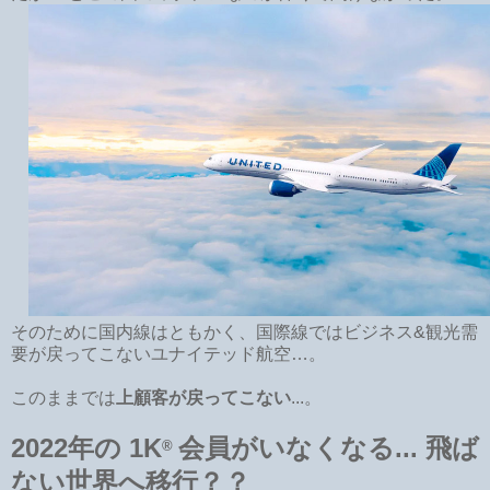
そのために国内線はともかく、国際線ではビジネス&観光需
要が戻ってこないユナイテッド航空…。
このままでは
上顧客が戻ってこない
...。
2022年の 1K
会員がいなくなる...
飛ば
®
ない世界へ移行？？