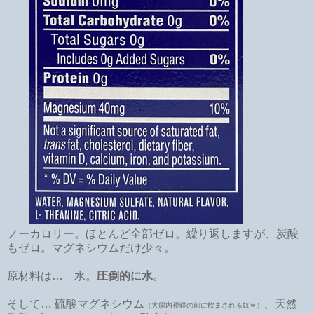
ノーカロリー。ほとんど全部ゼロ。繰り返しますが、炭酸
もゼロ。マグネシウムだけ少々。
原材料は… 水。
圧倒的に水
。
そして… 硫酸マグネシウム
、天然
（大腸内視鏡の前に飲まされる奴ｗ）