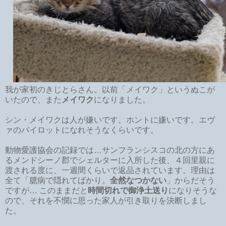
我が家初のきじとらさん。以前「メイワク」というぬこが
いたので、また
メイワク
になりました。
シン・メイワクは人が嫌いです。ホントに嫌いです。エヴ
ァのパイロットになれそうなくらいです。
動物愛護協会の記録では…サンフランシスコの北の方にあ
るメンドシーノ郡でシェルターに入所した後、４回里親に
渡される度に、一週間くらいで返品されています。理由は
全て「臆病で隠れてばかり。
全然なつかない
」からだそう
ですが… このままだと
時間切れで御浄土送り
になりそうな
ので、それを不憫に思った家人が引き取りを決断しまし
た。