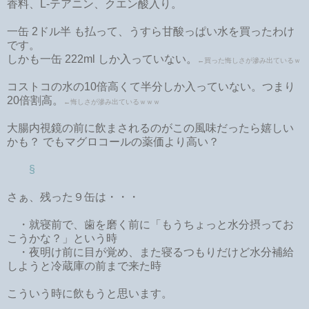
香料、L-テアニン、クエン酸入り。
一缶 2ドル半 も払って、うすら甘酸っぱい水を買ったわけ
です。
しかも一缶 222ml しか入っていない。
←買った悔しさが滲み出ているｗ
コストコの水の10倍高くて半分しか入っていない。つまり
20倍割高。
←悔しさが滲み出ているｗｗｗ
大腸内視鏡の前に飲まされるのがこの風味だったら嬉しい
かも？ でもマグロコールの薬価より高い？
§
さぁ、残った９缶は・・・
・就寝前で、歯を磨く前に「もうちょっと水分摂ってお
こうかな？」という時
・夜明け前に目が覚め、また寝るつもりだけど水分補給
しようと冷蔵庫の前まで来た時
こういう時に飲もうと思います。