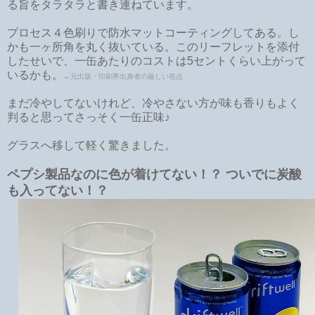
る旨をタラタラと書き連ねています。
プロセス４色刷りで防水マットコーティングしてある。し
かも一ヶ所角を丸く抜いている。このリーフレットを添付
したせいで、一缶あたりのコストは5セントくらい上がって
いるかも。
←元出版・印刷界出身者の厳しい視点
まだ冷やしてないけれど、冷やさない方が味も香りもよく
判ると思ってさっそく一缶正味♪
グラスへ移して軽く驚きました。
ペプシ製品なのに色が着けてない！？ ついでに炭酸
も入ってない！？