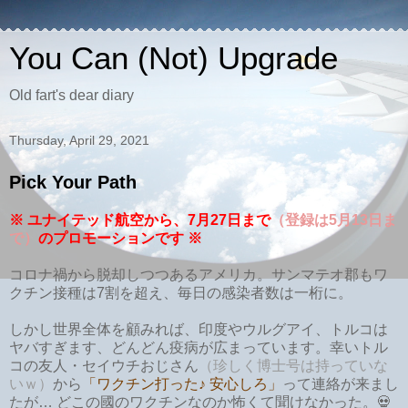
You Can (Not) Upgrade
Old fart's dear diary
Thursday, April 29, 2021
Pick Your Path
※ ユナイテッド航空から、7月27日まで
（登録は5月13日ま
で）
のプロモーションです ※
コロナ禍から脱却しつつあるアメリカ。サンマテオ郡もワ
クチン接種は7割を超え、毎日の感染者数は一桁に。
しかし世界全体を顧みれば、印度やウルグアイ、トルコは
ヤバすぎます、どんどん疫病が広まっています。幸いトル
コの友人・セイウチおじさん
（珍しく博士号は持っていな
いｗ）
から
「ワクチン打った♪ 安心しろ」
って連絡が来まし
たが… どこの國のワクチンなのか怖くて聞けなかった。💀