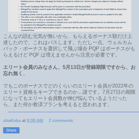
こんなの読む元気が無いから、もらえるボーナス額だけ上
述したので、これはパスします。ただし一点、ウェルカム
バック・ボーナスを選択して飛ぶ場合 PQP はボーナスがも
らえるけど PQF は増えませんから注意が必要です。
エリート会員のみなさん、5月13日が登録期限ですから、お
忘れ無く
。
でもこのボーナスでどのくらいのエリート会員が2022年の
エリート資格をキープできるのか... 謎です。7月27日の期限
になってもエリート会員数が伸び悩んでいるようだった
ら、また何か救済プランを考えると思われます。
obaKoba
at
8:00 AM
2 comments:
Share