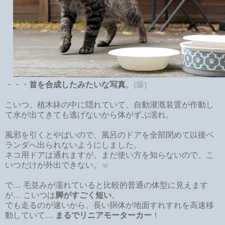
・・・
首を合成したみたいな写真
。
(爆)
こいつ、植木鉢の中に隠れていて、自動灌漑装置が作動し
て水が出てきても逃げないから体がずぶ濡れ。
風邪を引くとやばいので、風呂のドアを全部閉めて以後ベ
ランダへ出られないようにしました。
ネコ用ドアは通れますが、まだ使い方を知らないので、こ
いつだけが外出できない。
ｗ
で… 毛並みが濡れていると比較的普通の体型に見えます
が… こいつは
脚がすごく短い
。
でも走るのが速いから、長い胴体が地面すれすれを高速移
動していて…
まるでリニアモーターカー
！