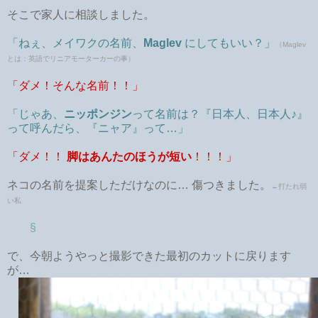
そこで家人に相談しました。
「ねぇ、メイワクの名前、
Maglev
にしてもいい？」
（Maglev
とは：英語でリニアモーターカーの事）
「ダメ！そんな名前！！」
「じゃあ、
ニッポンジン
って名前は？『日本人、日本人♪』
って呼んだら、『ニャア』って…」
「ダメ！！
脚はあんたのほうが短い
！！！」
ネコの名前を提案しただけなのに… 傷つきました。
←打たれ弱
い私
§
で、今朝ようやっと撮影できた最初のカットに戻ります
が…