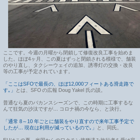
ここです。今週の月曜から閉鎖して修復改良工事を始めま
した。ほぼ4ヶ月、この夏はずっと閉鎖される模様で、舗装
のやり直し、タクシーウェイの追加、誘導灯の交換・改良
等の工事が予定されています。
「ここはSFOで最長の、ほぼ12,000フィートある滑走路で
す｡」
とは、SFO の広報 Doug Yakel 氏の談。
普通なら夏のバカンスシーズンで、この時期に工事するな
んて狂気の沙汰ですが… コロナ禍の今なら、と決行。
「通常 8～10 年ごとに舗装をやり直すので来年工事予定で
したが… 現在は利用が減っているので｡」
と、同氏。