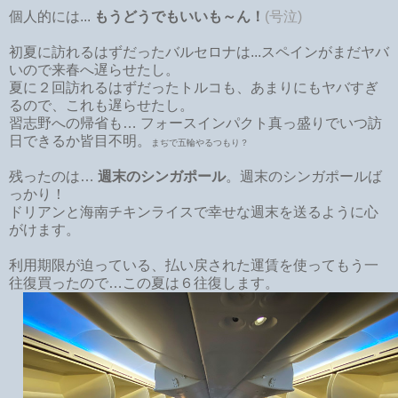
個人的には...
もうどうでもいいも～ん！
(号泣)
初夏に訪れるはずだったバルセロナは...スペインがまだヤバ
いので来春へ遅らせたし。
夏に２回訪れるはずだったトルコも、あまりにもヤバすぎ
るので、これも遅らせたし。
習志野への帰省も… フォースインパクト真っ盛りでいつ訪
日できるか皆目不明。
まぢで五輪やるつもり？
残ったのは…
週末のシンガポール
。週末のシンガポールば
っかり！
ドリアンと海南チキンライスで幸せな週末を送るように心
がけます。
利用期限が迫っている、払い戻された運賃を使ってもう一
往復買ったので…この夏は６往復します。