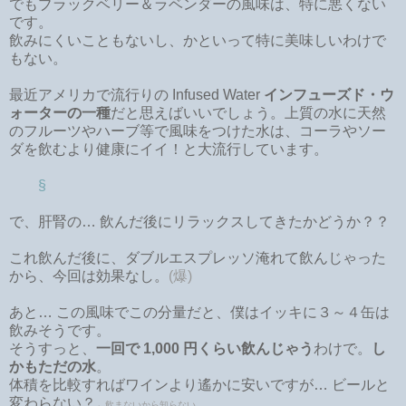
でもブラックベリー＆ラベンダーの風味は、特に悪くない
です。
飲みにくいこともないし、かといって特に美味しいわけで
もない。
最近アメリカで流行りの Infused Water
インフューズド・ウ
ォーターの一種
だと思えばいいでしょう。上質の水に天然
のフルーツやハーブ等で風味をつけた水は、コーラやソー
ダを飲むより健康にイイ！と大流行しています。
§
で、肝腎の… 飲んだ後にリラックスしてきたかどうか？？
これ飲んだ後に、ダブルエスプレッソ淹れて飲んじゃった
から、今回は効果なし。
(爆)
あと… この風味でこの分量だと、僕はイッキに３～４缶は
飲みそうです。
そうすっと、
一回で 1,000 円くらい飲んじゃう
わけで。
し
かもただの水
。
体積を比較すればワインより遙かに安いですが… ビールと
変わらない？
←飲まないから知らない