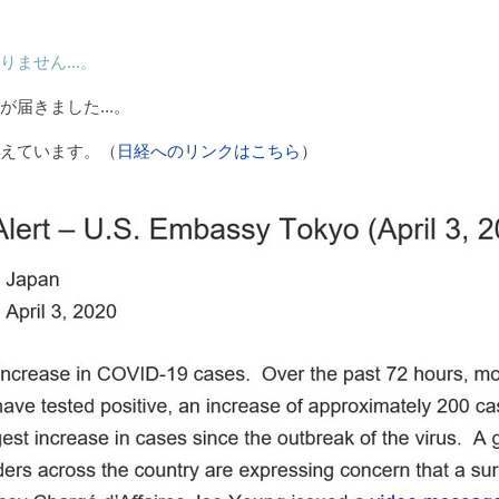
ません...。
届きました...。
えています。（
日経へのリンクはこちら
）