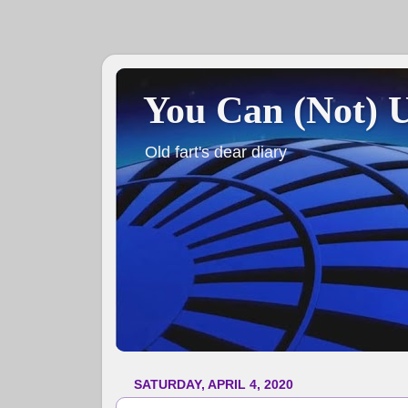
You Can (Not) 
Old fart's dear diary
SATURDAY, APRIL 4, 2020