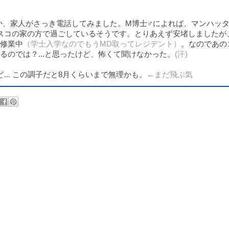
か、家人がさっき電話してみました。M博士♂によれば、マンハッ
スコの家の方で過ごしているそうです。とりあえず安堵しましたが
修業中
（学士入学なのでもうMD取ってレジデント）
。なのであの
のでは？...と思ったけど、怖くて聞けなかった。
(汗)
... この調子だと8月くらいまで無理かも。
←まだ飛ぶ気