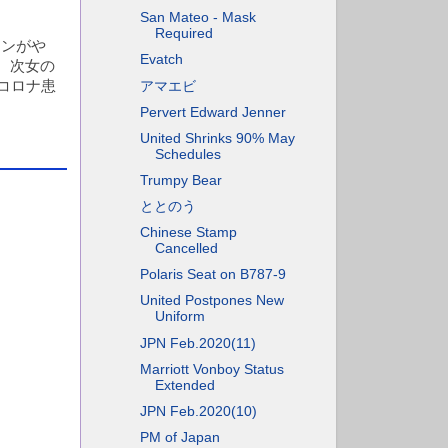
San Mateo - Mask
Required
タンがや
Evatch
、次女の
コロナ患
アマエビ
Pervert Edward Jenner
United Shrinks 90% May
Schedules
Trumpy Bear
ととのう
Chinese Stamp
Cancelled
Polaris Seat on B787-9
United Postpones New
Uniform
JPN Feb.2020(11)
Marriott Vonboy Status
Extended
JPN Feb.2020(10)
PM of Japan