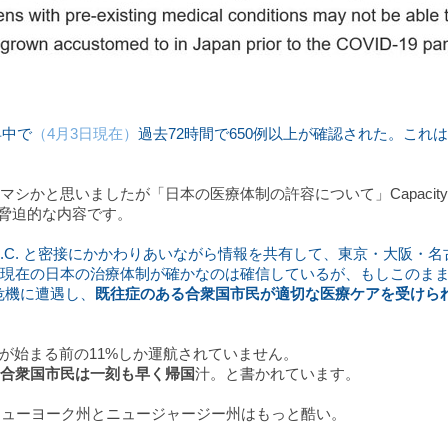
昇中で
（4月3日現在）
過去72時間で650例以上が確認された。これ
かと思いましたが「日本の医療体制の許容について」Capacity 
が、かなり脅迫的な内容です。
.C. と密接にかかわりあいながら情報を共有して、東京・大阪・名
在の日本の治療体制が確かなのは確信しているが、もしこのまま C
危機に遭遇し、
既往症のある合衆国市民が適切な医療ケアを受けら
9 が始まる前の11%しか運航されていません。
合衆国市民は一刻も早く帰国
汁。と書かれています。
 ニューヨーク州とニュージャージー州はもっと酷い。