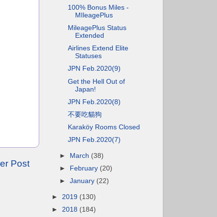
100% Bonus Miles -
MIleagePlus
MileagePlus Status
Extended
Airlines Extend Elite
Statuses
JPN Feb.2020(9)
Get the Hell Out of
Japan!
JPN Feb.2020(8)
不要吃貓狗
Karaköy Rooms Closed
JPN Feb.2020(7)
►
March
(38)
er Post
►
February
(20)
►
January
(22)
►
2019
(130)
►
2018
(184)