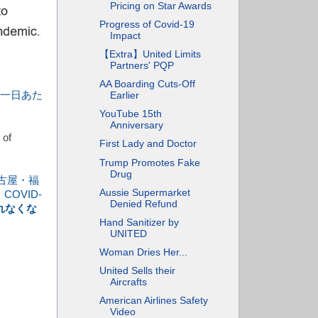
Pricing on Star Awards
Progress of Covid-19
Impact
【Extra】United Limits
Partners' PQP
AA Boarding Cuts-Off
は一日あた
Earlier
YouTube 15th
Anniversary
of
First Lady and Doctor
Trump Promotes Fake
Drug
古屋・福
Aussie Supermarket
OVID-
Denied Refund
れなくな
Hand Sanitizer by
UNITED
Woman Dries Her...
United Sells their
Aircrafts
American Airlines Safety
Video