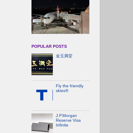
POPULAR POSTS
金玉満堂
Fly the friendly
skies®
J.P.Morgan
Reserve Visa
Infinite