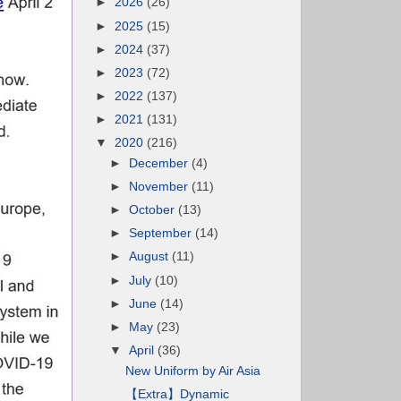
►
2026
(26)
►
2025
(15)
►
2024
(37)
►
2023
(72)
►
2022
(137)
►
2021
(131)
▼
2020
(216)
►
December
(4)
►
November
(11)
►
October
(13)
►
September
(14)
►
August
(11)
►
July
(10)
►
June
(14)
►
May
(23)
▼
April
(36)
New Uniform by Air Asia
【Extra】Dynamic