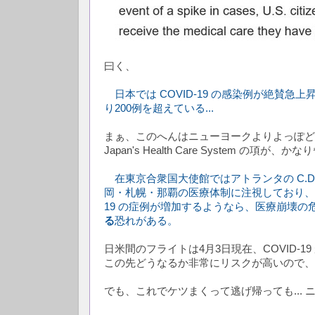
曰く、
日本では COVID-19 の感染例が絶賛急上
り200例を超えている...
まぁ、このへんはニューヨークよりよっぽどマシ
Japan's Health Care System の項
在東京合衆国大使館ではアトランタの C.D
岡・札幌・那覇の医療体制に注視しており、現
19 の症例が増加するようなら、医療崩壊の
る
恐れがある。
日米間のフライトは4月3日現在、COVID-1
この先どうなるか非常にリスクが高いので、
でも、これでケツまくって逃げ帰っても...