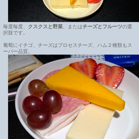
毎度毎度、
クスクスと野菜
、または
チーズとフルーツ
の選
択肢です。
葡萄にイチゴ、チーズはプロセスチーズ、ハム２種類もス
ーパー品質。