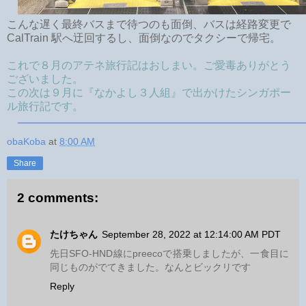
こんな遅く最終バスまで待つのも面倒、バスは経路変更で
CalTrain 駅へ迂回するし、面倒なのでタクシーで帰宅。
これで８月のアテネ旅行記はおしまい。ご愛毒ありがとう
ございました。
この次は９月に『なかよし３人組』で出かけたシンガポー
ル旅行記です。
obaKoba
at
8:00 AM
Share
2 comments:
たけちゃん
September 28, 2022 at 12:14:00 AM PDT
先日SFO-HND線にpreecoで搭乗しましたが、一食目に
同じものがでてきました。なんとビックリです
Reply