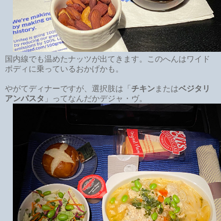
国内線でも温めたナッツが出てきます。このへんはワイド
ボディに乗っているおかげかも。
やがてディナーですが、選択肢は「
チキン
または
ベジタリ
アンパスタ
」ってなんだかデジャ・ヴ。