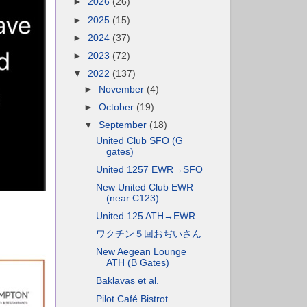
►
2026
(26)
►
2025
(15)
►
2024
(37)
►
2023
(72)
▼
2022
(137)
►
November
(4)
►
October
(19)
▼
September
(18)
United Club SFO (G
gates)
United 1257 EWR→SFO
New United Club EWR
(near C123)
United 125 ATH→EWR
ワクチン５回おぢいさん
New Aegean Lounge
ATH (B Gates)
Baklavas et al.
Pilot Café Bistrot