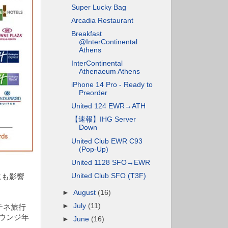
Super Lucky Bag
Arcadia Restaurant
Breakfast
@InterContinental
Athens
InterContinental
Athenaeum Athens
iPhone 14 Pro - Ready to
Preorder
United 124 EWR→ATH
【速報】IHG Server
Down
United Club EWR C93
(Pop-Up)
United 1128 SFO→EWR
United Club SFO (T3F)
にも影響
。
►
August
(16)
►
July
(11)
テネ旅行
ラウンジ年
►
June
(16)