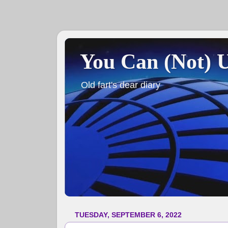
You Can (Not) 
Old fart's dear diary
TUESDAY, SEPTEMBER 6, 2022