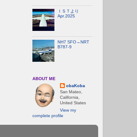
ＩＳＴより
Apr.2025
NH7 SFO→NRT
B787-9
ABOUT ME
obaKoba
San Mateo,
California,
United States
View my
complete profile