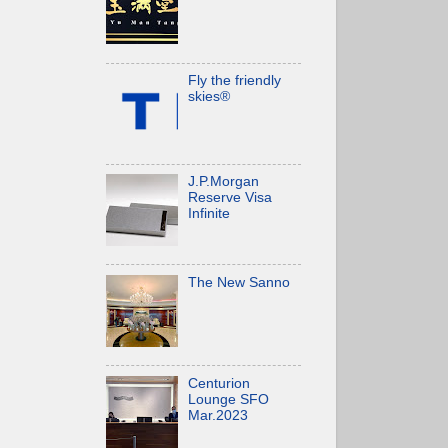
Fly the friendly
skies®
J.P.Morgan
Reserve Visa
Infinite
The New Sanno
Centurion
Lounge SFO
Mar.2023