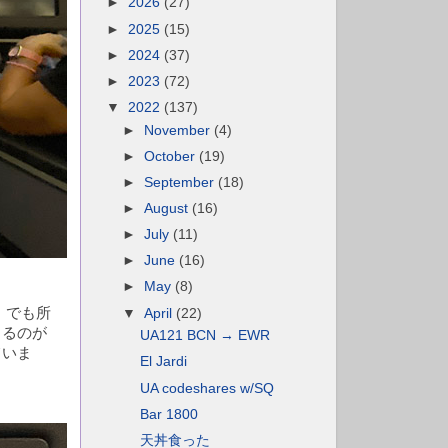
►
2026
(27)
►
2025
(15)
►
2024
(37)
►
2023
(72)
▼
2022
(137)
►
November
(4)
►
October
(19)
►
September
(18)
►
August
(16)
►
July
(11)
►
June
(16)
►
May
(8)
。でも所
▼
April
(22)
くるのが
UA121 BCN → EWR
ていま
El Jardi
UA codeshares w/SQ
Bar 1800
天丼食った