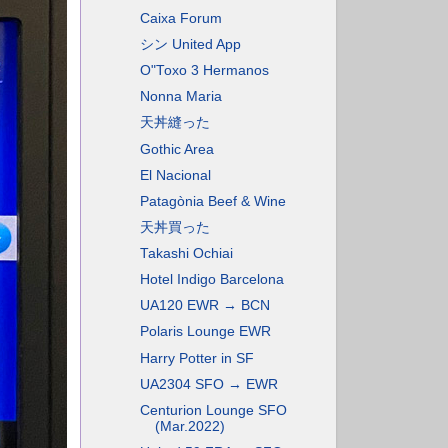
Caixa Forum
シン United App
O"Toxo 3 Hermanos
Nonna Maria
天丼縫った
Gothic Area
El Nacional
Patagònia Beef & Wine
天丼買った
Takashi Ochiai
Hotel Indigo Barcelona
UA120 EWR → BCN
Polaris Lounge EWR
Harry Potter in SF
UA2304 SFO → EWR
Centurion Lounge SFO
(Mar.2022)