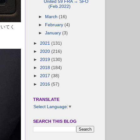
United 59 FRA → SFO
(Feb.2022)
►
March
(16)
►
February
(4)
おいてく
。
►
January
(3)
►
2021
(131)
►
2020
(216)
►
2019
(130)
►
2018
(184)
►
2017
(38)
►
2016
(57)
TRANSLATE
Select Language
▼
SEARCH THIS BLOG