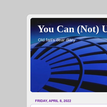
You Can (Not) 
Old fart's dear diary
FRIDAY, APRIL 8, 2022