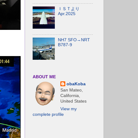
ＩＳＴより
Apr.2025
NH7 SFO→NRT
B787-9
ABOUT ME
obaKoba
San Mateo,
California,
United States
View my
complete profile