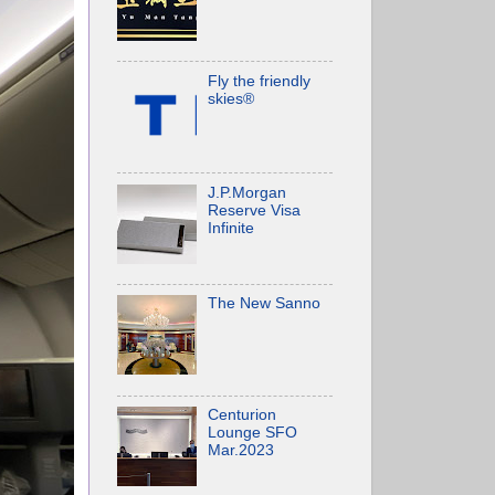
Fly the friendly
skies®
J.P.Morgan
Reserve Visa
Infinite
The New Sanno
Centurion
Lounge SFO
Mar.2023