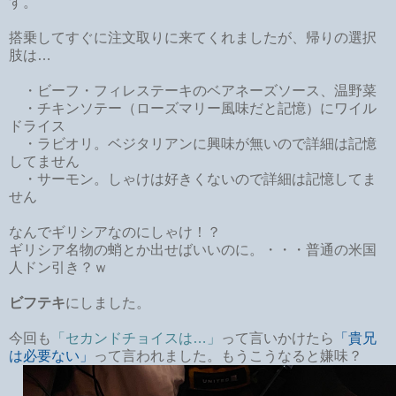
す。
搭乗してすぐに注文取りに来てくれましたが、帰りの選択
肢は…
・ビーフ・フィレステーキのベアネーズソース、温野菜
・チキンソテー（ローズマリー風味だと記憶）にワイル
ドライス
・ラビオリ。ベジタリアンに興味が無いので詳細は記憶
してません
・サーモン。しゃけは好きくないので詳細は記憶してま
せん
なんでギリシアなのにしゃけ！？
ギリシア名物の蛸とか出せばいいのに。・・・普通の米国
人ドン引き？ｗ
ビフテキ
にしました。
今回も
「セカンドチョイスは…」
って言いかけたら
「貴兄
は必要ない」
って言われました。もうこうなると嫌味？