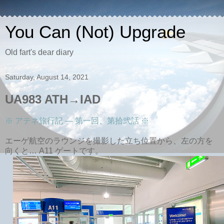
You Can (Not) Upgrade
Old fart's dear diary
Saturday, August 14, 2021
UA983 ATH→IAD
※ アテネ旅行記 ― 第一回、第拾弐話 ※
エーゲ航空のラウンジを撮影した立ち位置から、左の方を
向くと… A11 ゲートです。