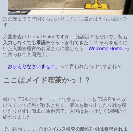
次の便まで３時間くらいあります。往路とはえらい違いで
す。
入国審査は Global Entry ですが… 顔認証するだけで、
何も
入力しなくても承認チケットが出てきた
！？ それを近くに
いた入国管理官のお兄さんに渡したら、
Welcome Home!
っ
て言われて入国完了。
「おかえりなさいませ！」
って言われたわけですよね？
ここはメイド喫茶かっ！？
続いて TSA のセキュリティですが… ここも TSA Pre
✔
が
出来ていて行列が数名と短く、液体を取り出したり靴を脱
いだりせずに簡単に通過完了。入国はあっけなく短時間で
終わりました。
で、結局… ここでは
ウイルス検査の陰性証明は要求されま