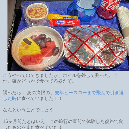
こうやって出てきましたが、ホイルを外して判った。こ
れ、確かどっかで食べてる奴だぞ。
調べたら… あの痛恨の、
去年ヒースローまで飛んで引き返
した時
に食べていました！！
なんということでしょう。
16ヶ月前だとはいえ、この旅行の直前で体験した復路で食
したものをまた食べていた！！