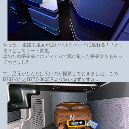
やった！ 復路も足元が広いバルクヘッドに座れる！！と、
喜々としてシート変更。
念のため搭乗前にポディアムで紙に刷った搭乗券ももらっ
ておきました。
で、足元がどんだけ広いのか撮影しておきました。この
B787-8だとB777-300ERより狭いはずですが…