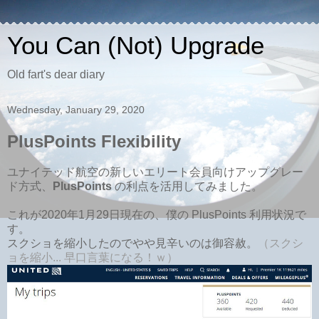
You Can (Not) Upgrade
Old fart's dear diary
Wednesday, January 29, 2020
PlusPoints Flexibility
ユナイテッド航空の新しいエリート会員向けアップグレー
ド方式、
PlusPoints
の利点を活用してみました。
これが2020年1月29日現在の、僕の PlusPoints 利用状況で
す。
スクショを縮小したのでやや見辛いのは御容赦。
（スクシ
ョを縮小... 早口言葉になる！ｗ
）