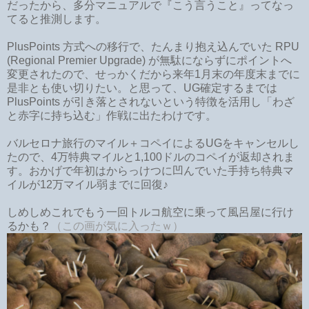
だったから、多分マニュアルで『こう言うこと』ってなっ
てると推測します。
PlusPoints 方式への移行で、たんまり抱え込んでいた RPU
(Regional Premier Upgrade) が無駄にならずにポイントへ
変更されたので、せっかくだから来年1月末の年度末までに
是非とも使い切りたい。と思って、UG確定するまでは
PlusPoints が引き落とされないという特徴を活用し「わざ
と赤字に持ち込む」作戦に出たわけです。
バルセロナ旅行のマイル＋コペイによるUGをキャンセルし
たので、4万特典マイルと1,100ドルのコペイが返却されま
す。おかげで年初はからっけつに凹んでいた手持ち特典マ
イルが12万マイル弱までに回復♪
しめしめこれでもう一回トルコ航空に乗って風呂屋に行け
るかも？
（この画が気に入ったｗ）