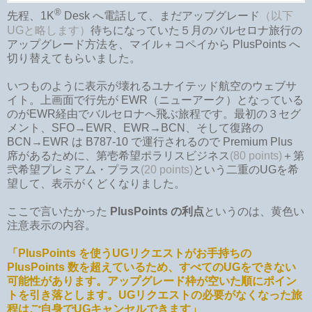
®
先程、1K
Desk へ電話して、まだアップグレード
（以下
UGと略します）
待ちになっていた５月のバルセロナ旅行の
アップグレード方法を、マイル＋コペイから PlusPoints へ
切り替えてもらいました。
いつものように表示が壊れるユナイテッド航空のウェブサ
イト。上画面で行先が EWR（ニューアーク）となっている
のがEWR経由でバルセロナへ飛ぶ旅程です。最初の３セグ
メント、SFO→EWR、EWR→BCN、そして復路の
BCN→EWR は B787-10 で運行されるので Premium Plus
席があるために、第壱希望ポラリスビジネス
(80 points)
＋第
弐希望プレミアム・プラス
(20 points)
という二重のUGを希
望して、表示がくどくなりました。
ここで言いたかった
PlusPoints の利点
というのは、黄色い
注意表示の内容。
「PlusPoints を使うUGリクエストがお手持ちの
PlusPoints 数を超えているため、すべてのUGをできない
可能性があります。アップグレード枠が空いた順にポイン
トを引き落とします。UGリクエストの必要がなくなった旅
程はご自身でUGキャンセルできます」