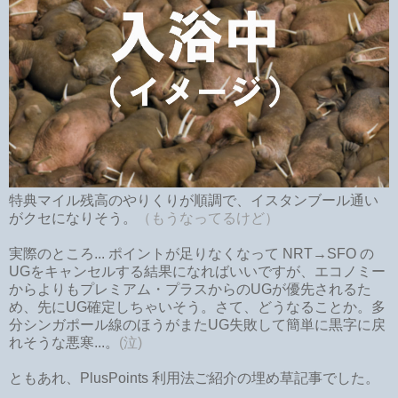
特典マイル残高のやりくりが順調で、イスタンブール通い
がクセになりそう。
（もうなってるけど）
実際のところ... ポイントが足りなくなって NRT→SFO の
UGをキャンセルする結果になればいいですが、エコノミー
からよりもプレミアム・プラスからのUGが優先されるた
め、先にUG確定しちゃいそう。さて、どうなることか。多
分シンガポール線のほうがまたUG失敗して簡単に黒字に戻
れそうな悪寒...。
(泣)
ともあれ、PlusPoints 利用法ご紹介の埋め草記事でした。