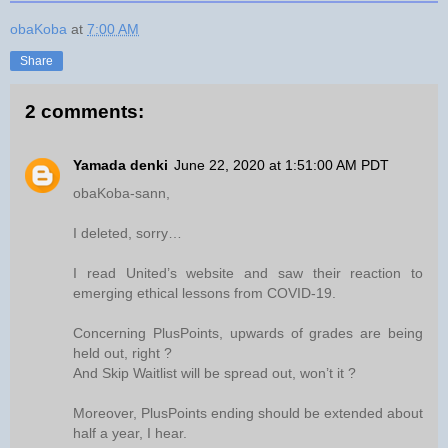
obaKoba
at
7:00 AM
Share
2 comments:
Yamada denki
June 22, 2020 at 1:51:00 AM PDT
obaKoba-sann,
I deleted, sorry…
I read United’s website and saw their reaction to
emerging ethical lessons from COVID-19.
Concerning PlusPoints, upwards of grades are being
held out, right ?
And Skip Waitlist will be spread out, won’t it ?
Moreover, PlusPoints ending should be extended about
half a year, I hear.