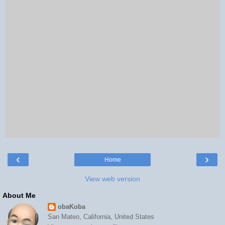
‹
›
Home
View web version
About Me
obaKoba
San Mateo, California, United States