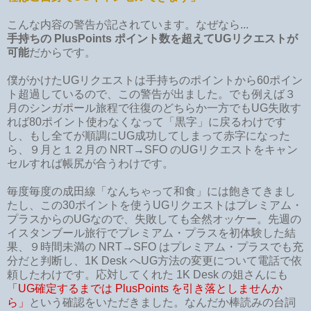
こんな内容の警告が記されています。なぜなら...
手持ちの PlusPoints ポイント数を超えてUGリクエストが
可能
だからです。
僕がかけたUGリクエストは手持ちのポイントから60ポイン
ト超過しているので、この警告が出ました。でも例えば３
月のシンガポール旅程で往復のどちらか一方でもUG失敗す
れば80ポイント使わなくなって「黒字」に戻るわけです
し、もし全てが順調にUG成功してしまって赤字になった
ら、９月と１２月の NRT→SFO のUGリクエストをキャン
セルすれば帳尻が合うわけです。
毎度毎度の成田線「なんちゃって和食」には飽きてきまし
たし、この30ポイントを使うUGリクエストはプレミアム・
プラスからのUGなので、失敗しても全然オッケー。先週の
イスタンブール旅行でプレミアム・プラスを初体験した結
果、９時間未満の NRT→SFO はプレミアム・プラスでも充
分だと判断し、1K Desk へUG方法の変更について電話で依
頼したわけです。応対してくれた 1K Desk の姐さんにも
「UG確定するまでは PlusPoints を引き落としませんか
ら」
という確認をいただきました。なんだか棒読みの台詞