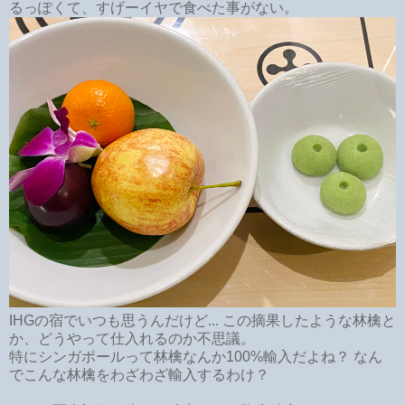
るっぽくて、すげーイヤで食べた事がない。
IHGの宿でいつも思うんだけど... この摘果したような林檎と
か、どうやって仕入れるのか不思議。
特にシンガポールって林檎なんか100%輸入だよね？ なん
でこんな林檎をわざわざ輸入するわけ？