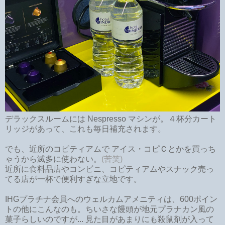
デラックスルームには Nespresso マシンが。４杯分カート
リッジがあって、これも毎日補充されます。
でも、近所のコピティアムで アイス・コピＣとかを買っち
ゃうから滅多に使わない。
(苦笑)
近所に食料品店やコンビニ、コピティアムやスナック売っ
てる店が一杯で便利すぎな立地です。
IHGプラチナ会員へのウェルカムアメニティは、600ポイン
トの他にこんなのも。ちいさな饅頭が地元プラナカン風の
菓子らしいのですが... 見た目があまりにも殺鼠剤が入って