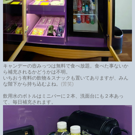
キャンデーの壺みっつは無料で食べ放題。食べた事ないか
ら補充されるかどうかは不明。
いちおう有料の飲物＆スナックも置いてありますが、みん
な階下から持ち込むよね。
(苦笑)
飲用水のボトルはミニバーに２本、洗面台にも２本あっ
て、毎日補充されます。