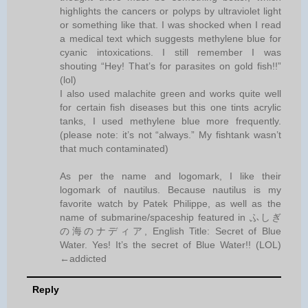
highlights the cancers or polyps by ultraviolet light
or something like that. I was shocked when I read
a medical text which suggests methylene blue for
cyanic intoxications. I still remember I was
shouting “Hey! That’s for parasites on gold fish!!”
(lol)
I also used malachite green and works quite well
for certain fish diseases but this one tints acrylic
tanks, I used methylene blue more frequently.
(please note: it’s not “always.” My fishtank wasn’t
that much contaminated)
As per the name and logomark, I like their
logomark of nautilus. Because nautilus is my
favorite watch by Patek Philippe, as well as the
name of submarine/spaceship featured in ふしぎ
の海のナディア, English Title: Secret of Blue
Water. Yes! It’s the secret of Blue Water!! (LOL)
←addicted
Reply