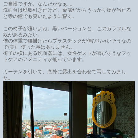
ご自慢ですが、なんだかなぁ...。
洗面台は琺瑯引きだけど、金属だからうっかり物が当たる
と寺の鐘でも突いたように響く。
この椅子が凄いよね。黒いバージョンと、このカラフルな
奴があるみたい。
僕の体重で腰掛けたらプラスチックが伸びちゃいそうなの
で
(笑)
、使った事はありません。
椅子の横にある洗面器には、女性ゲストが喜びそうなフッ
トケアのアメニティが揃っています。
カーテンを引いて、窓外に露出を合わせて写してみまし
た。