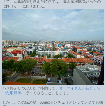
さて、写真記録を終えた時点では、降水確率80%だったの
に降りそうにありません。
バス停ふたつぶんだけ移動して、
オーマイさんが紹介して
いた蝦麺屋
に行ってみることにします。
しかし、この緑の壁... Amexセンチュリオンラウンジでも採