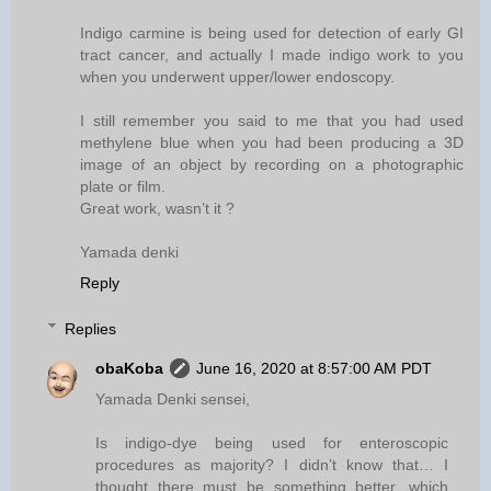
Indigo carmine is being used for detection of early GI
tract cancer, and actually I made indigo work to you
when you underwent upper/lower endoscopy.
I still remember you said to me that you had used
methylene blue when you had been producing a 3D
image of an object by recording on a photographic
plate or film.
Great work, wasn’t it ?
Yamada denki
Reply
Replies
obaKoba
June 16, 2020 at 8:57:00 AM PDT
Yamada Denki sensei,
Is indigo-dye being used for enteroscopic
procedures as majority? I didn’t know that… I
thought there must be something better, which