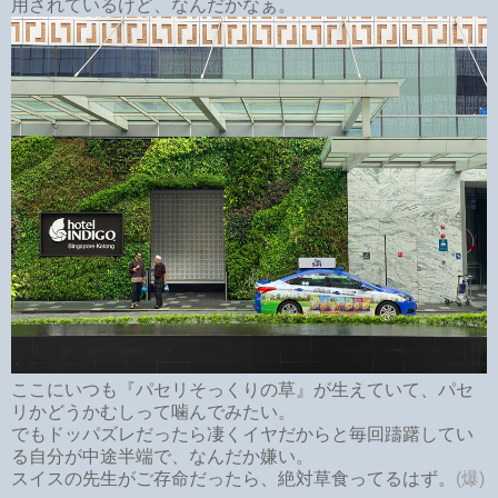
用されているけど、なんだかなぁ。
ここにいつも『パセリそっくりの草』が生えていて、パセ
リかどうかむしって噛んでみたい。
でもドッパズレだったら凄くイヤだからと毎回躊躇してい
る自分が中途半端で、なんだか嫌い。
スイスの先生がご存命だったら、絶対草食ってるはず。
(爆)