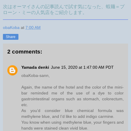
次はオーマイさんの記事読んで試す気になった、蝦麺＝プ
ローン・ミーの人気店をご紹介します。
obaKoba
at
7:00 AM
Share
2 comments:
Yamada denki
June 15, 2020 at 1:47:00 AM PDT
obaKoba-sann,
Again, the name of the hotel and the color of the mini-
bar reminded me of the use of a dye to color
gastrointestinal organs such as stomach, colorectum,
etc.
As you’d consider blue chemical formula was
methylene blue, and I’d like to add indigo carmine.
You know when using methylene blue, your fingers and
hands were stained clean vivid blue.