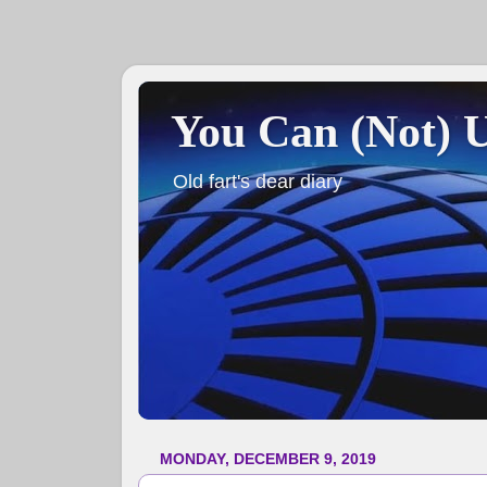
You Can (Not) 
Old fart's dear diary
MONDAY, DECEMBER 9, 2019