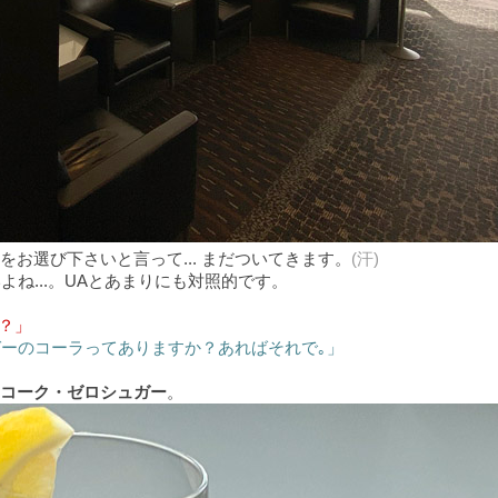
お選び下さいと言って... まだついてきます。
(汗)
ね...。UAとあまりにも対照的です。
う？」
ュガーのコーラってありますか？あればそれで｡」
コーク・ゼロシュガー
。