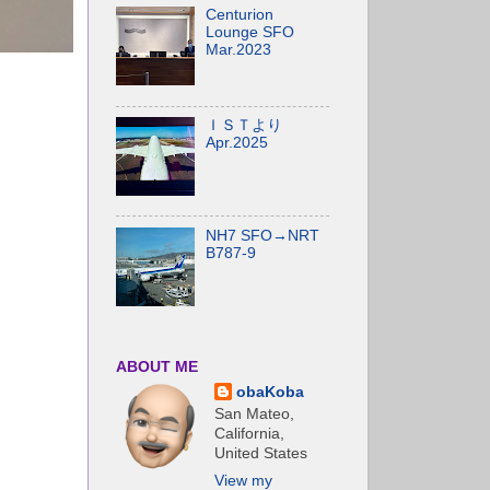
Centurion
Lounge SFO
Mar.2023
ＩＳＴより
Apr.2025
NH7 SFO→NRT
B787-9
ABOUT ME
obaKoba
San Mateo,
California,
United States
View my