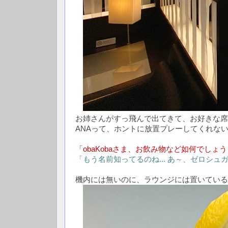
お姉さんがすっ飛んで出てきて、お好きな席を
ANAって、ホントに放置プレーしてくれないよ
「obaKobaさま、お飲み物など如何でしょ
「もう名前知ってるのね... あ～、ゼロシ
機内には無いのに、ラウンジには置いている