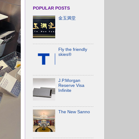
POPULAR POSTS
金玉満堂
Fly the friendly
skies®
J.P.Morgan
Reserve Visa
Infinite
The New Sanno