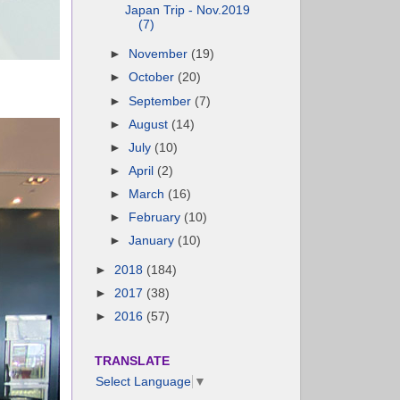
Japan Trip - Nov.2019
(7)
►
November
(19)
►
October
(20)
►
September
(7)
►
August
(14)
►
July
(10)
►
April
(2)
►
March
(16)
►
February
(10)
►
January
(10)
►
2018
(184)
►
2017
(38)
►
2016
(57)
TRANSLATE
Select Language
▼