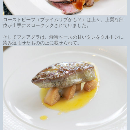
ローストビーフ（プライムリブかも？）は上々。上質な部
位が上手にスロークックされていました。
そしてフォアグラは、蜂蜜ベースの甘いタレをクルトンに
染み込ませたものの上に載せられて。