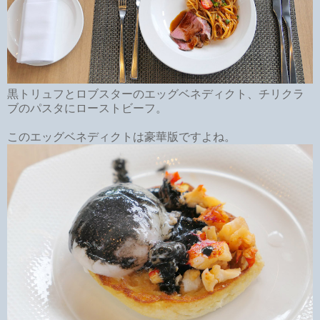
黒トリュフとロブスターのエッグベネディクト、チリクラ
ブのパスタにローストビーフ。
このエッグベネディクトは豪華版ですよね。