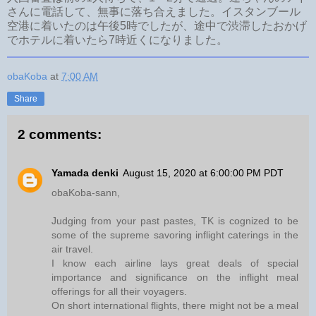
さんに電話して、無事に落ち合えました。イスタンブール
空港に着いたのは午後5時でしたが、途中で渋滞したおかげ
でホテルに着いたら7時近くになりました。
obaKoba
at
7:00 AM
Share
2 comments:
Yamada denki
August 15, 2020 at 6:00:00 PM PDT
obaKoba-sann,
Judging from your past pastes, TK is cognized to be
some of the supreme savoring inflight caterings in the
air travel.
I know each airline lays great deals of special
importance and significance on the inflight meal
offerings for all their voyagers.
On short international flights, there might not be a meal