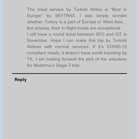
The meal service by Turkish Airline is “Best in
Europe” by SKYTRAX. I was simply wonder
whether Turkey is a part of Europe or West Asia…
but anyway, their in-flight meals are exceptional.
I still have a round ticket between SFO and IST in
November. Hope I can make this trip by Turkish
Airlines with normal services. If it’s COVID-19
compliant meals, it doesn’t have worth traveling by
TK. I am looking forward the pick of the volunteer
for Moderna’s Stage 3 trial.
Reply