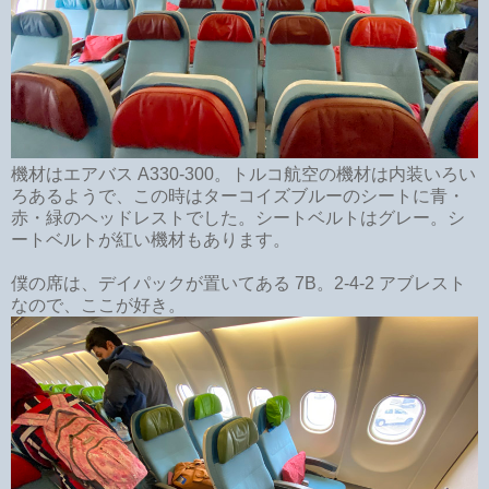
機材はエアバス A330-300。トルコ航空の機材は内装いろい
ろあるようで、この時はターコイズブルーのシートに青・
赤・緑のヘッドレストでした。シートベルトはグレー。シ
ートベルトが紅い機材もあります。
僕の席は、デイパックが置いてある 7B。2-4-2 アブレスト
なので、ここが好き。