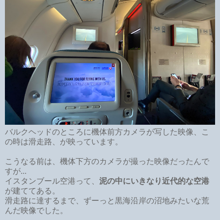
バルクヘッドのところに機体前方カメラが写した映像、こ
の時は滑走路、が映っています。
こうなる前は、機体下方のカメラが撮った映像だったんで
すが...
イスタンブール空港って、
泥の中にいきなり近代的な空港
が建ててある。
滑走路に達するまで、ずーっと黒海沿岸の沼地みたいな荒
んだ映像でした。