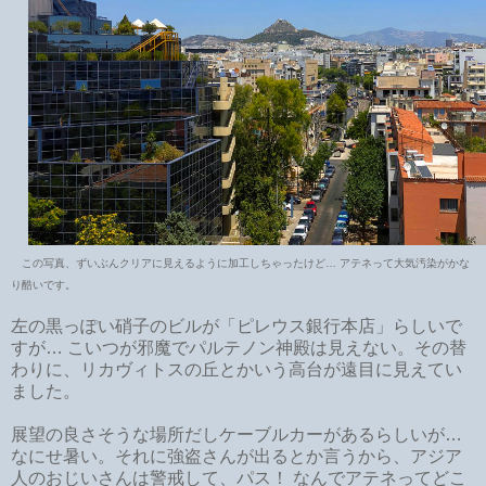
この写真、ずいぶんクリアに見えるように加工しちゃったけど… アテネって大気汚染がかな
り酷いです。
左の黒っぽい硝子のビルが「ピレウス銀行本店」らしいで
すが… こいつが邪魔でパルテノン神殿は見えない。その替
わりに、リカヴィトスの丘とかいう高台が遠目に見えてい
ました。
展望の良さそうな場所だしケーブルカーがあるらしいが…
なにせ暑い。それに強盗さんが出るとか言うから、アジア
人のおじいさんは警戒して、パス！ なんでアテネってどこ