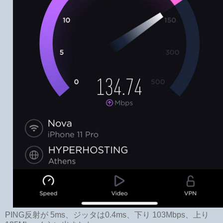
PING反射が 5ms、ジッタは0.4ms、下り 103Mbps、上り