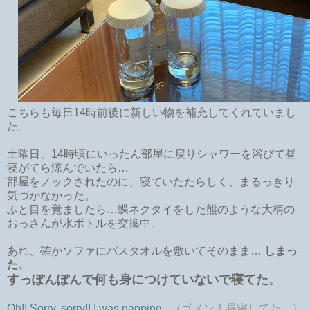
こちらも毎日14時前後に新しい物を補充してくれていまし
た。
土曜日、14時頃にいったん部屋に戻りシャワーを浴びて昼
寝がてら涼んでいたら…
部屋をノックされたのに、寝ていたたらしく、まるっきり
気づかなかった。
ふと目を覚ましたら…蝶ネクタイをした熊のような大柄の
おっさんが水ボトルを交換中。
あれ、確かソファにバスタオルを敷いてそのまま…
しまっ
た、
すっぽんぽんで何も身につけていないで寝てた
。
Oh!! Sorry, sorry!! I was napping...
（ゴメン！昼寝してた…）