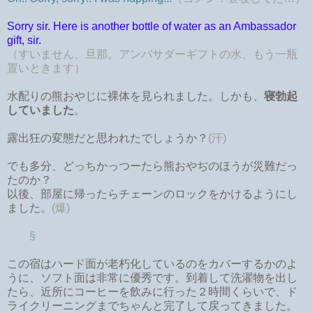
Sorry sir. Here is another bottle of water as an Ambassador
gift, sir.
（すいません、旦那。アンバサダーギフトの水、もう一瓶
置いときます）
水配りの熊おやじに裸体を見られました。しかも、
寝勃起
していました
。
露出狂の変態だと思われたでしょうか？
(汗)
でも多分、どっちかっつーたら熊おやぢのほうが災難だっ
たのか？
以後、部屋に帰ったらチェーンのロックをかけるようにし
ました。
(爆)
§
この宿はハード面が老朽化しているのをカバーするかのよ
うに、ソフト面は非常に優秀です。到着して洗濯物を出し
たら、近所にコーヒーを飲みに行った２時間くらいで、ド
ライクリーニングまでちゃんと完了して戻ってきました。