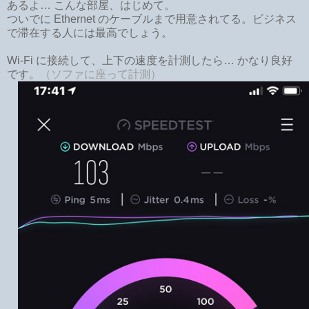
あるよ… こんな部屋、はじめて。
ついでに Ethernet のケーブルまで用意されてる。ビジネス
で滞在する人には最高でしょう。
Wi-Fi に接続して、上下の速度を計測したら… かなり良好
です。
（ソファに座って計測）