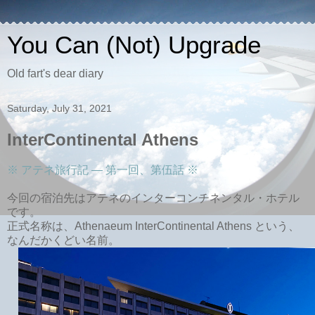
You Can (Not) Upgrade
Old fart's dear diary
Saturday, July 31, 2021
InterContinental Athens
※ アテネ旅行記 ― 第一回、第伍話 ※
今回の宿泊先はアテネのインターコンチネンタル・ホテル
です。
正式名称は、Athenaeum InterContinental Athens という、
なんだかくどい名前。