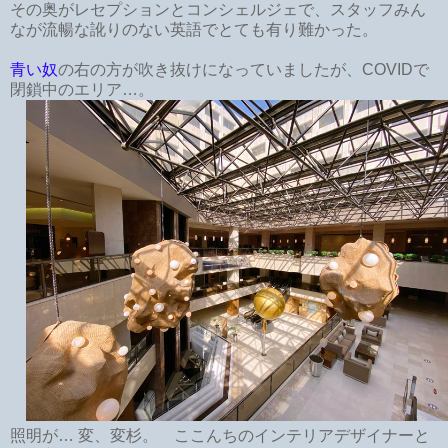
その奥がレセプションとコンシェルジェで、スタッフみん
なが流暢な訛りのない英語でとても有り難かった。
青い奴
の右の方が吹き抜けになっていましたが、COVIDで
閉鎖中のエリア…。
照明が… 変、変杉。 ここんちのインテリアデザイナーと