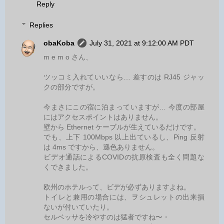
Reply
Replies
obaKoba
July 31, 2021 at 9:12:00 AM PDT
m e m o さん、
ツッコミ入れていいなら… 差すのは RJ45 ジャッ
クの部分ですが。
今まさにこの宿に泊まっていますが… 今度の部屋
にはアクセスポイントはありません。
壁から Ethernet ケーブルが生えているだけです。
でも、上下 100Mbps 以上出ているし、Ping 反射
は 4ms ですから、遜色ありません。
ビデオ通話によるCOVIDの抗原検査も全く問題な
くできました。
欧州のホテルって、ビデが必ずありますよね。
トイレと兼用の場合には、ヲシュレットの出来損
ないが付いていたり。
セルベッサを冷やすのは猛者ですね〜・