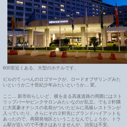
600室近くある、大型のホテルです。
ビルのてっぺんのロゴマークが、ロードオブザリングみた
いというか二十世紀少年みたいというか… 変。
ここ… 新市街らしいど、横を走る高速道路の周囲にはスト
リップバーやピンクサロンみたいなのが乱立。でも２軒隣
に大富豪オナシスの名前がついたビルに高級レストランが
入っていたり、さらにその２軒先にグランドハイアットも
あったので、再開発地区ということなんでしょうか。トラ
ム駅が近いので不便さはありませんが、治安は不安。