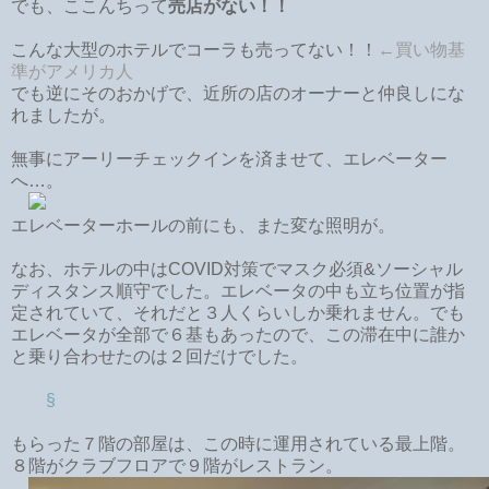
でも、ここんちって
売店がない！！
こんな大型のホテルでコーラも売ってない！！
←買い物基
準がアメリカ人
でも逆にそのおかげで、近所の店のオーナーと仲良しにな
れましたが。
無事にアーリーチェックインを済ませて、エレベーター
へ…。
エレベーターホールの前にも、また変な照明が。
なお、ホテルの中はCOVID対策でマスク必須&ソーシャル
ディスタンス順守でした。エレベータの中も立ち位置が指
定されていて、それだと３人くらいしか乗れません。でも
エレベータが全部で６基もあったので、この滞在中に誰か
と乗り合わせたのは２回だけでした。
§
もらった７階の部屋は、この時に運用されている最上階。
８階がクラブフロアで９階がレストラン。