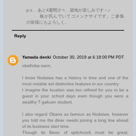
p.s. あと4週間少々、築地が楽しみです～♪
板が氏んでいてゴメンナサイです。ご参集
の皆様にもよろしく。
Reply
Yamada denki
October 30, 2019 at 6:18:00 PM PDT
obaKoba-sann,
I know Nodaiwa has a history in time and one of the
most notable eel distinctive features in our country.
I imagine the location was too refined for you to be a
guest in your school days even though you were a
wealthy T-gakuen student.
I also regard Obana as famous as Nodaiwa, however
you told me the diner needs joining a long line ahead
of its business start time.
Though its flavor of spitchcock must be great,