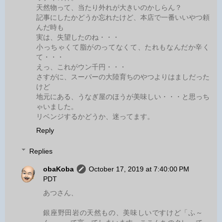
天然物って、当たり外れが大きいのかしらん？
記事にしたかどうか忘れたけど、本店で一番いいやつ頼
んだ時も
実は、失望したのね・・・
小っちゃくて脂がのってなくて、たれもなんだか辛く
て・・・
えっ、これがウン千円・・・
さすがに、スーパーの大陸育ちのやつよりはましだった
けど
地元にある、うなぎ屋のほうが美味しい・・・と思っち
ゃいました。
リベンジするかどうか、迷ってます。
Reply
Replies
obaKoba
October 17, 2019 at 7:40:00 PM
PDT
あつさん、
銀座野田岩の天然もの、美味しいですけど「ふ～