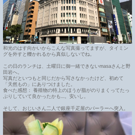
和光のはす向かいからこんな写真撮ってますが、タイミン
グを外すと轢かれるから真似しないでね。
この日のランチは、土曜日に御一緒できないmasaさんと野
田岩へ。
写真だといつもと同じだから写さなかったけど、初めて
「天然もの」にありつけました。
食べた感想： 養殖物の特上のほうが脂がのりまくってたっ
ぷりしていて良かったかも...。安いし。
そして、おじいさん二人で銀座千疋屋のパーラーへ突入。