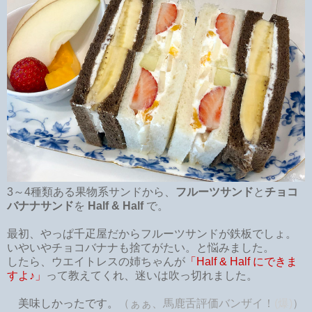
3～4種類ある果物系サンドから、
フルーツサンド
と
チョコ
バナナサンド
を
Half & Half
で。
最初、やっぱ千疋屋だからフルーツサンドが鉄板でしょ。
いやいやチョコバナナも捨てがたい。と悩みました。
したら、ウエイトレスの姉ちゃんが
「Half & Half にできま
すよ♪」
って教えてくれ、迷いは吹っ切れました。
美味しかったです。
（ぁぁ、馬鹿舌評価バンザイ！
(爆)
）