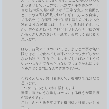
ん...」って言ってしまいます。ここんちのタレって
あっさりしているので、天然ウナギ本体がマッチ
ョな筋肉質で脂の乗りが「正常な魚」の範囲だ
と、デヴ＆運動不足で脂ギトギト（なんか自爆し
てる気分...）な養殖ウナギに慣れ親しんでしまった
私のような民草には「？」となるわけです。つ
か、デヴ＆運動不足で脂ギトギトのウナギ様の方
があっさり系のタレと一緒で、美味しく感じると
思います。
ほら、普段アメリカにいると、よほどの事が無い
限りはどこで食べても冷凍パックのウナギしかい
ないわけで、生きているウナギをさばいてすぐ焼
いたやつなんて食べられないでしょ？それにウナ
ギをさばく専門店なんて皆無ですから。
それ考えたら、野田岩さんで、養殖物で充分だと
思います。
...つか、すっかりそれに慣れてます。
素直に特上のうな重をコースにするほうが満足度
が高そうです。
これ、きっと飯倉本店でも御同様と拝察いたしま
す...。