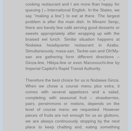
cooking restaurant and I am more than happy for
queuing (←International English. In the States, we
say “making a line”) to eat at there. The largest
problem is after the main dish. In Minami Senju,
there are barely few café serving good desserts or
sweets appropriately after wrapping up with the
braised eel lunch. Similar situation happens at
Nodaiwa headquarter restaurant in Azabu.
Simultaneously, masa-san, Tackie-san and Oh!My-
san are gathering form different directions –
Ginza-line, Hibiya-line or even Marunouchi-line by
Imperial Capitol's Rapid Transit Authority.
Therefore the best choice for us is Nodaiwa Ginza.
When we chose a course menu plus extra, it
comes with several appetizers and a salad,
completing with seasonal fruit – strawberries,
pairs, persimmons or melons, depends on the
level of course menu we requested. However
pieces of fruits are not enough for us as gluttons,
we are always continuously stopping by the next
place to keep chatting and, eating something