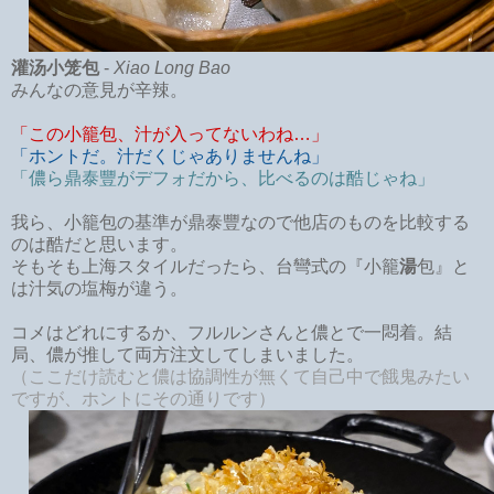
灌汤小笼包
-
Xiao Long Bao
みんなの意見が辛辣。
「この小籠包、汁が入ってないわね…」
「ホントだ。汁だくじゃありませんね」
「儂ら鼎泰豐がデフォだから、
比べるのは酷じゃね」
我ら、小籠包の基準が鼎泰豐なので他店のものを比較する
のは酷だと思います。
そもそも上海スタイルだったら、台彎式の『小籠
湯
包』と
は汁気の塩梅が違う。
コメはどれにするか、フルルンさんと儂とで一悶着。結
局、儂が推して両方注文してしまいました。
（ここだけ読むと儂は協調性が無くて自己中で餓鬼みたい
ですが、ホントにその通りです）