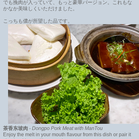
でも挽肉が入っていて、もっと豪華バージョン。これもな
かなか美味しくいただけました。
こっちも儂が所望した品です。
茶香东坡肉
-
Dongpo Pork Meat with ManTou
Enjoy the melt in your mouth flavour from this dish or pair it