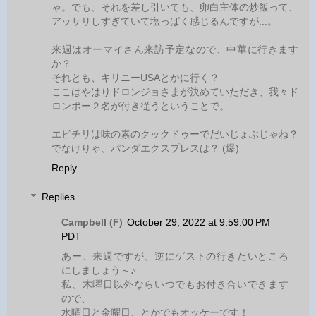
ゃ。でも、それを差し引いても、卵白主体の炒飯って、
アッサリしすぎていて塩っぱく感じるんですが...。
来週はオーマイさん来訪予定なので、中華に行きます
か？
それとも、キリニーUSAとかに行く？
ここはやはりドロンジョさまが決めていただき、我々ド
ロンボー２名が付き従うということで。
エビチリは味の素のクックドゥーでだいじょぶじゃね？
でなけりゃ、パンダエクスプレスは？ (爆)
Reply
Replies
Campbell (F)
October 29, 2022 at 9:59:00 PM
PDT
あー、来週ですが、逆にゲストの行きたいところ
にしましょう～♪
私、木曜日以外ならいつでもお付き合いできます
ので、
水曜日と金曜日、とかでもオッケーです！