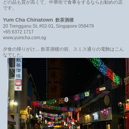
どの品も質が高くて、中華街で食事をするならお勧めの店
です。
Yum Cha Chinatown
飲茶酒楼
20 Trengganu St, #02-01, Singapore 058479
+65 6372 1717
www.yumcha.com.sg
夕食の帰りがけ… 飲茶酒楼の前、スミス通りの電飾はこん
なでした。