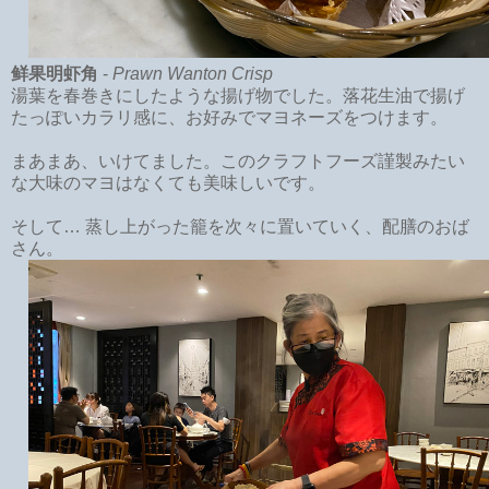
鲜果明虾角
-
Prawn Wanton Crisp
湯葉を春巻きにしたような揚げ物でした。落花生油で揚げ
たっぽいカラリ感に、お好みでマヨネーズをつけます。
まあまあ、いけてました。このクラフトフーズ謹製みたい
な大味のマヨはなくても美味しいです。
そして… 蒸し上がった籠を次々に置いていく、配膳のおば
さん。