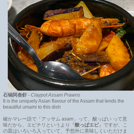
石锅阿叁虾
-
Claypot Assam Prawns
It is the uniquely Asian flavour of the Assam that lends the
beautiful umami to this dish
確かマレー語で「アッサム
asam
」って、酸っぱい って意
味だから、エビチリというより『
酸っぱエビ
』ですが、こ
の皿はいろいろ入っていて、予想外に美味しくいただけま