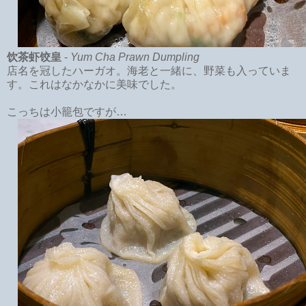
饮茶虾饺皇
-
Yum Cha Prawn Dumpling
店名を冠したハーガオ。海老と一緒に、野菜も入っていま
す。これはなかなかに美味でした。
こっちは小籠包ですが…