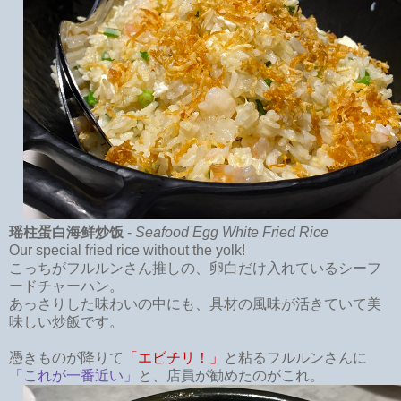
瑶柱蛋白海鲜炒饭
-
Seafood Egg White Fried Rice
Our special fried rice without the yolk!
こっちがフルルンさん推しの、卵白だけ入れているシーフ
ードチャーハン。
あっさりした味わいの中にも、具材の風味が活きていて美
味しい炒飯です。
憑きものが降りて
「エビチリ！」
と粘るフルルンさんに
「これが一番近い」
と、店員が勧めたのがこれ。