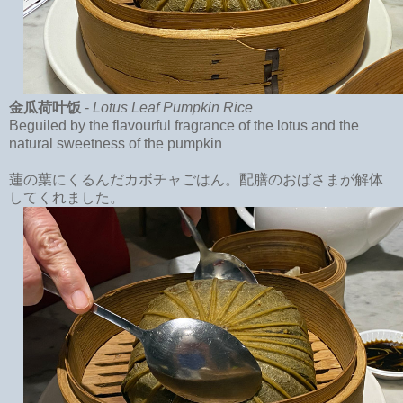
金瓜荷叶饭
-
Lotus Leaf Pumpkin Rice
Beguiled by the flavourful fragrance of the lotus and the
natural sweetness of the pumpkin
蓮の葉にくるんだカボチャごはん。配膳のおばさまが解体
してくれました。