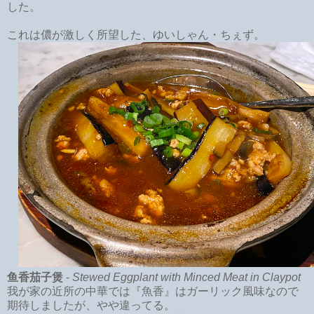
した。
これは儂が激しく所望した、ゆいしゃん・ちぇず。
鱼香茄子煲
-
Stewed Eggplant with Minced Meat in Claypot
我が家の近所の中華では『魚香』はガーリック風味なので
期待しましたが、やや違ってる。