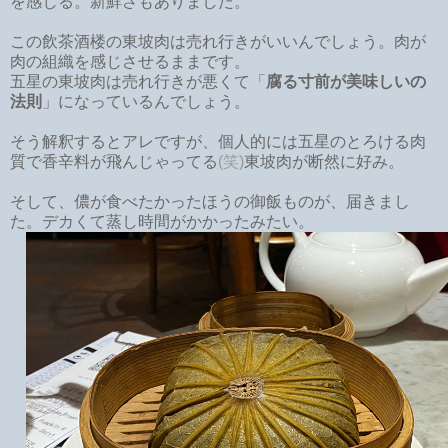
を感じる。新鮮さもありました。
この飲茶酒楼の東坡肉は売れ行きがいいんでしょう。肉が
肉の組織を感じさせるままです。
五星の東坡肉は売れ行きが悪くて「
腐る寸前が美味しいの
法則
」になっているんでしょう。
そう解釈するとアレですが、個人的には五星のとろける肉
質で香辛料が飛んじゃってる
(笑)
東坡肉が断然に好み。
そして、儂が食べたかったほうの御飯ものが、届きまし
た。デカくて蒸し時間がかかったみたい。