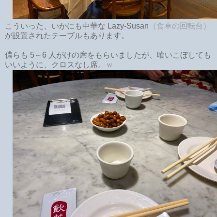
こういった、いかにも中華な Lazy-Susan
（食卓の回転台）
が設置されたテーブルもあります。
儂らも 5～6 人がけの席をもらいましたが、喰いこぼしても
いいように、クロスなし席。
ｗ