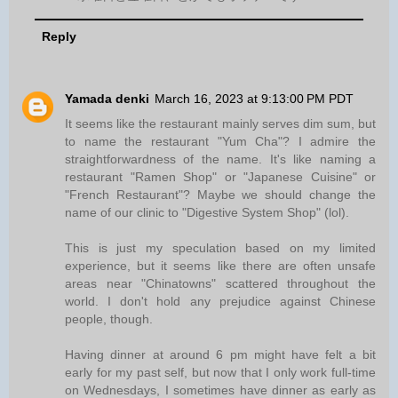
Reply
Yamada denki
March 16, 2023 at 9:13:00 PM PDT
It seems like the restaurant mainly serves dim sum, but
to name the restaurant "Yum Cha"? I admire the
straightforwardness of the name. It's like naming a
restaurant "Ramen Shop" or "Japanese Cuisine" or
"French Restaurant"? Maybe we should change the
name of our clinic to "Digestive System Shop" (lol).
This is just my speculation based on my limited
experience, but it seems like there are often unsafe
areas near "Chinatowns" scattered throughout the
world. I don't hold any prejudice against Chinese
people, though.
Having dinner at around 6 pm might have felt a bit
early for my past self, but now that I only work full-time
on Wednesdays, I sometimes have dinner as early as