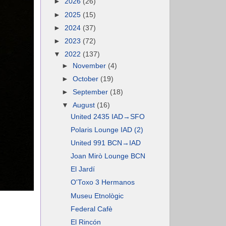
►
2026
(26)
►
2025
(15)
►
2024
(37)
►
2023
(72)
▼
2022
(137)
►
November
(4)
►
October
(19)
►
September
(18)
▼
August
(16)
United 2435 IAD→SFO
Polaris Lounge IAD (2)
United 991 BCN→IAD
Joan Mirò Lounge BCN
El Jardí
O'Toxo 3 Hermanos
Museu Etnològic
Federal Cafè
El Rincón