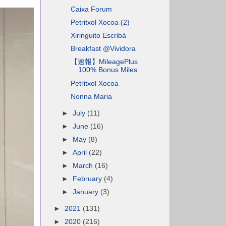
Caixa Forum
Petritxol Xocoa (2)
Xiringuito Escribà
Breakfast @Vividora
【速報】MileagePlus
100% Bonus Miles
Petritxol Xocoa
Nonna Maria
►
July
(11)
►
June
(16)
►
May
(8)
►
April
(22)
►
March
(16)
►
February
(4)
►
January
(3)
►
2021
(131)
►
2020
(216)