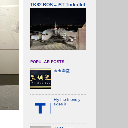
TK82 BOS→IST Turkoflot
POPULAR POSTS
金玉満堂
Fly the friendly
skies®