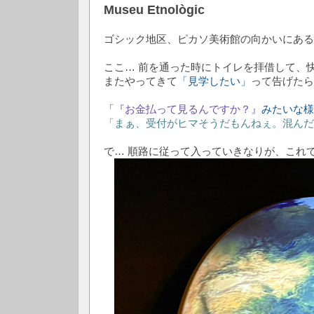
Museu Etnològic
ゴシック地区、ピカソ美術館の向かいにある Museu Etno
ここ… 前を通った時にトイレを拝借して、
またやってきて
「見学したい」
って告げたら
「
『お金払って見るんですか？』
みたいな様
「まぁ、受付がヒマそうだもんねぇ。混んだ
で… 順路に従って入っていきなりが、これ