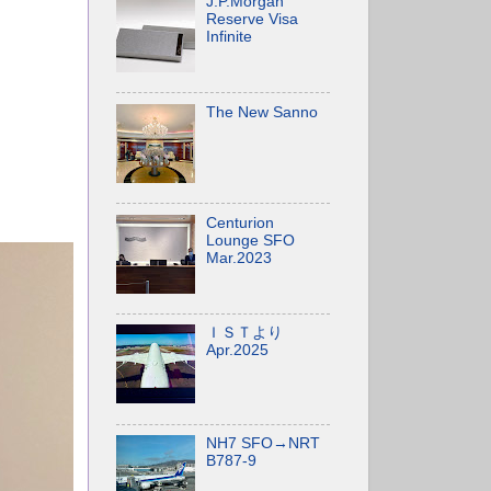
J.P.Morgan
Reserve Visa
Infinite
The New Sanno
Centurion
Lounge SFO
Mar.2023
ＩＳＴより
Apr.2025
NH7 SFO→NRT
B787-9