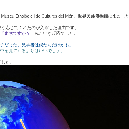
lògic i de Cultures del Món、
世界民族博物館
に来まし
快く応じてくれたのが入館した理由です。
「
まぢですか？
」
みたいな反応でした。
子だった。見学者は僕たちだけかも」
中を見て回るよりはいいでしょ」
でした。