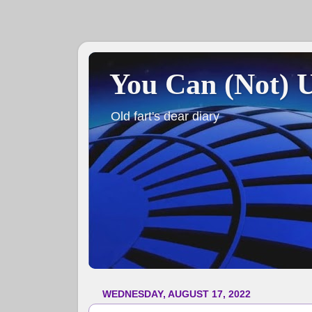
You Can (Not) 
Old fart's dear diary
WEDNESDAY, AUGUST 17, 2022