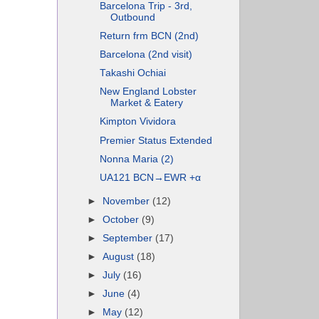
Barcelona Trip - 3rd,
Outbound
Return frm BCN (2nd)
Barcelona (2nd visit)
Takashi Ochiai
New England Lobster
Market & Eatery
Kimpton Vividora
Premier Status Extended
Nonna Maria (2)
UA121 BCN→EWR +α
►
November
(12)
►
October
(9)
►
September
(17)
►
August
(18)
►
July
(16)
►
June
(4)
►
May
(12)