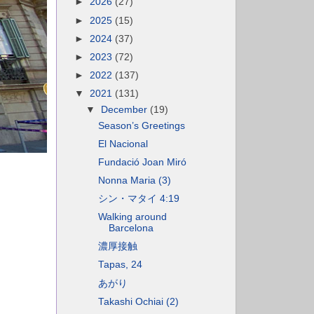
►
2026
(27)
►
2025
(15)
►
2024
(37)
►
2023
(72)
►
2022
(137)
▼
2021
(131)
▼
December
(19)
Season’s Greetings
El Nacional
Fundació Joan Miró
Nonna Maria (3)
シン・マタイ 4:19
Walking around
Barcelona
濃厚接触
Tapas, 24
あがり
Takashi Ochiai (2)