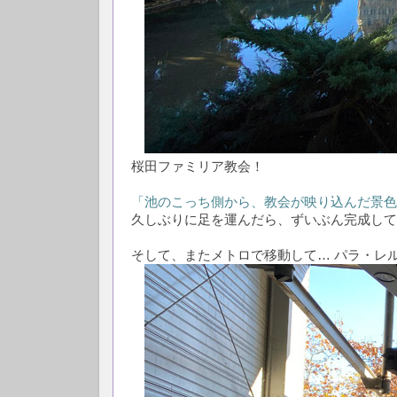
桜田ファミリア教会！
「池のこっち側から、教会が映り込んだ景色
久しぶりに足を運んだら、ずいぶん完成して
そして、またメトロで移動して… パラ・レ