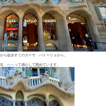
から徒歩すぐのカーサ・バトーリョから。
生、
へ～
って感心して眺めています。