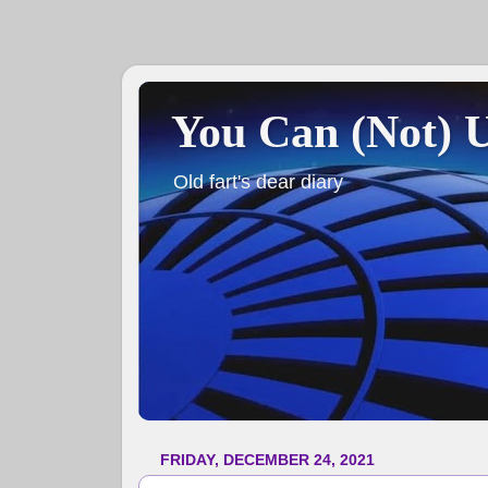
You Can (Not) 
Old fart's dear diary
FRIDAY, DECEMBER 24, 2021