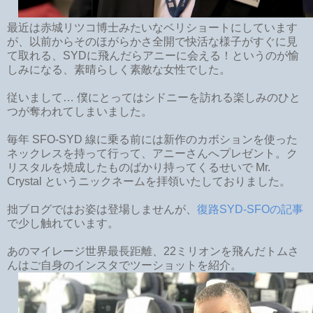
最近は赤城リツコ博士みたいなベリショートにしています
が、以前からそのほがらかさ全開で快活な様子がすぐに見
て取れる、SYDに飛んだらアニーに会える！というのが愉
しみになる、素晴らしく素敵な女性でした。
従いまして… 僕にとってはシドニーを訪れる楽しみのひと
つが奪われてしまいました。
毎年 SFO-SYD 線に乗る前には新作のカボションを使った
ネックレスを持って行って、アニーさんへプレゼント。ク
リスタルを焼成したものばかり持ってくるせいで Mr.
Crystal というニックネームを拝領いたしておりました。
拙ブログではお姿は登場しませんが、
復路SYD-SFOの記事
で少し触れています。
あのマイレージ世界最長距離、22ミリオンを飛んだトムさ
んはご自身のインスタでツーショットを紹介。