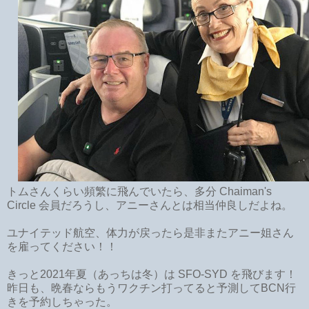
トムさんくらい頻繁に飛んでいたら、多分 Chaiman's
Circle 会員だろうし、アニーさんとは相当仲良しだよね。
ユナイテッド航空、体力が戻ったら是非またアニー姐さん
を雇ってください！！
きっと2021年夏（あっちは冬）は SFO-SYD を飛びます！
昨日も、晩春ならもうワクチン打ってると予測してBCN行
きを予約しちゃった。