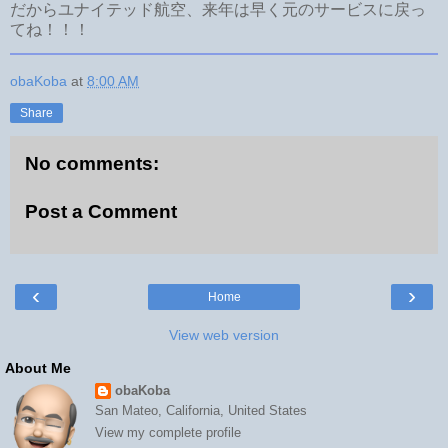
だからユナイテッド航空、来年は早く元のサービスに戻っ
てね！！！
obaKoba
at
8:00 AM
Share
No comments:
Post a Comment
‹
›
Home
View web version
About Me
obaKoba
San Mateo, California, United States
View my complete profile