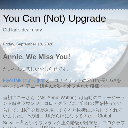
You Can (Not) Upgrade
Old fart's dear diary
Friday, September 18, 2020
Annie, We Miss You!
たいへんに悲しいおしらせです。
FlyerTalk によります
と、ユナイテッドのSYDで長年GAを
やっていた
アニー姐さんがレイオフされた模様
です。
当初アニーさん（Ms. Annie Walton）は当時のニュージーラ
ンド航空ラウンジ、コロ・クラブにご自分の席を持ってい
®
らして、1K
会員が入場してくると挨拶にいらしてくれて
いました。その後… 1Kだらけになってきた、 Global
®
Services
というワンランク上の階級が出来た、コロクラブ