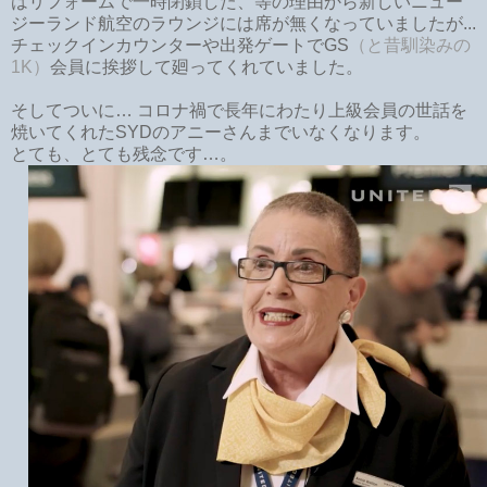
はリフォームで一時閉鎖した、等の理由から新しいニュー
ジーランド航空のラウンジには席が無くなっていましたが...
チェックインカウンターや出発ゲートでGS
（と昔馴染みの
1K）
会員に挨拶して廻ってくれていました。
そしてついに… コロナ禍で長年にわたり上級会員の世話を
焼いてくれたSYDのアニーさんまでいなくなります。
とても、とても残念です…。