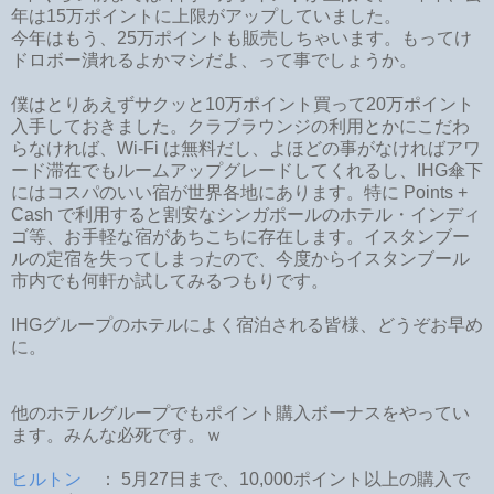
年は15万ポイントに上限がアップしていました。
今年はもう、25万ポイントも販売しちゃいます。もってけ
ドロボー潰れるよかマシだよ、って事でしょうか。
僕はとりあえずサクッと10万ポイント買って20万ポイント
入手しておきました。クラブラウンジの利用とかにこだわ
らなければ、Wi-Fi は無料だし、よほどの事がなければアワ
ード滞在でもルームアップグレードしてくれるし、IHG傘下
にはコスパのいい宿が世界各地にあります。特に Points +
Cash で利用すると割安なシンガポールのホテル・インディ
ゴ等、お手軽な宿があちこちに存在します。イスタンブー
ルの定宿を失ってしまったので、今度からイスタンブール
市内でも何軒か試してみるつもりです。
IHGグループのホテルによく宿泊される皆様、どうぞお早め
に。
他のホテルグループでもポイント購入ボーナスをやってい
ます。みんな必死です。ｗ
ヒルトン
： 5月27日まで、10,000ポイント以上の購入で