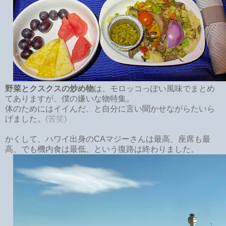
野菜とクスクスの炒め物
は、モロッコっぽい風味でまとめ
てありますが、僕の嫌いな物特集。
体のためにはイイんだ、と自分に言い聞かせながらたいら
げました。
(苦笑)
かくして、ハワイ出身のCAマジーさんは最高、座席も最
高、でも機内食は最低、という復路は終わりました。