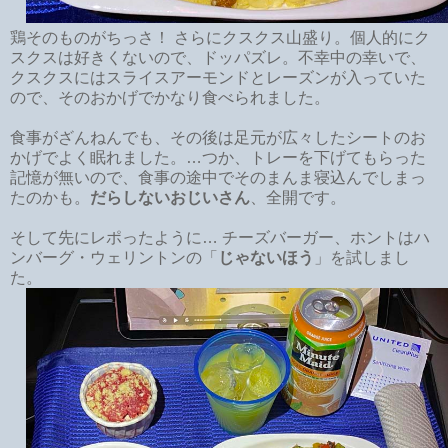
鶏そのものがちっさ！ さらにクスクス山盛り。個人的にク
スクスは好きくないので、ドッパズレ。不幸中の幸いで、
クスクスにはスライスアーモンドとレーズンが入っていた
ので、そのおかげでかなり食べられました。
食事がざんねんでも、その後は足元が広々したシートのお
かげでよく眠れました。…つか、トレーを下げてもらった
記憶が無いので、食事の途中でそのまんま寝込んでしまっ
たのかも。
だらしないおじいさん
、全開です。
そして先にレポったように… チーズバーガー、ホントはハ
ンバーグ・ウェリントンの「
じゃないほう
」を試しまし
た。