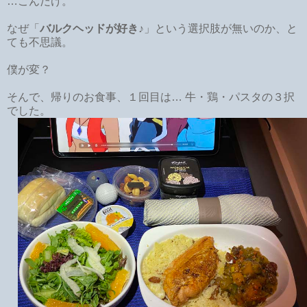
…こんだけ。
なぜ「
バルクヘッドが好き
♪」という選択肢が無いのか、と
ても不思議。
僕が変？
そんで、帰りのお食事、１回目は… 牛・鶏・パスタの３択
でした。