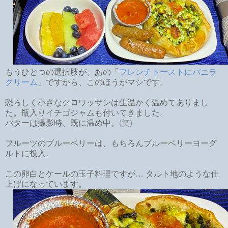
もうひとつの選択肢が、あの「
フレンチトーストにバニラ
クリーム
」ですから、このほうがマシです。
恐ろしく小さなクロワッサンは生温かく温めてありまし
た。瓶入りイチゴジャムも付いてきました。
バターは撮影時、既に温め中。
(笑)
フルーツのブルーベリーは、もちろんブルーベリーヨーグ
ルトに投入。
この卵白とケールの玉子料理ですが… タルト地のような仕
上げになっています。