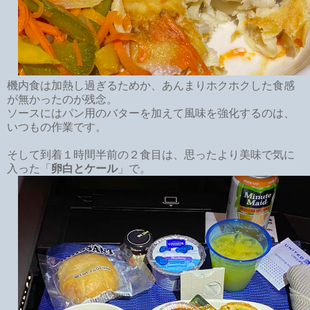
機内食は加熱し過ぎるためか、あんまりホクホクした食感
が無かったのが残念。
ソースにはパン用のバターを加えて風味を強化するのは、
いつもの作業です。
そして到着１時間半前の２食目は、思ったより美味で気に
入った「
卵白とケール
」で。