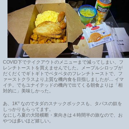
COVID下でテイクアウトのメニューまで減ってしまい、フ
レンチトーストを買えませんでした。メープルシロップが
だくだくでギトギトでベタベタのフレンチトーストで、フ
ァーストクラスより上質な機内食を目指しましたが… イマ
イチ。でもユナイテッドの機内で出てくる朝食よりは「相
対的に」美味しかった。
®
あ、1K
なのでタダのスナックボックスも、タパスの奴を
しっかりもらってます。
なにしろ夏の大陸横断・東向きは４時間半の旅なので、お
やつは多いほど嬉しい。