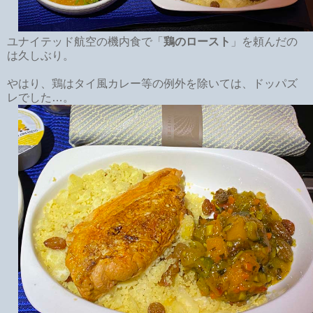
ユナイテッド航空の機内食で「
鶏のロースト
」を頼んだの
は久しぶり。
やはり、鶏はタイ風カレー等の例外を除いては、ドッパズ
レでした…。