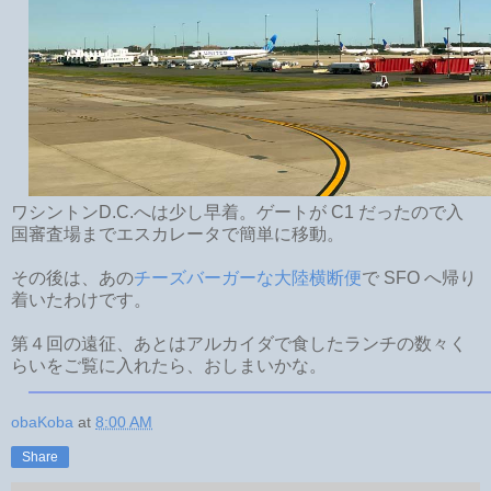
ワシントンD.C.へは少し早着。ゲートが C1 だったので入
国審査場までエスカレータで簡単に移動。
その後は、あの
チーズバーガーな大陸横断便
で SFO へ帰り
着いたわけです。
第４回の遠征、あとはアルカイダで食したランチの数々く
らいをご覧に入れたら、おしまいかな。
obaKoba
at
8:00 AM
Share