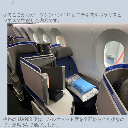
§
さてここからが、ワシントンD.C.とアテネ間をポラリスビ
ジネスで往復した内容です。
往路の UA982 便は、バルクヘッド席を全部盗られた後なの
で、座席 5A で飛びました。