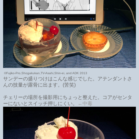
©Fujiko-Pro,Shogakukan,TV-Asahi,Shin-ei, and ADK 2013
サンデーの盛りつけはこんな感じでした。アテンダントさ
んの技量が露骨に出ます。(苦笑)
チェリーの場所を撮影用にちょっと整えた。コアがセンタ
ーにないとスイッチ押しにくい。
←中毒