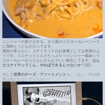
ジンジャーの香りがする、タイ風のイエローカレーソース
に鶏肉とうどんが入ってます。
鶏肉が柔らかい。ユナイテッドのお食事としては奇跡のよ
うです。ココナッツミルクたっぷり＋ジンジャー風味＋イ
エローカレーがうどんにからんでいい味出してます。
なん
だユナイテッドくん、やればできるじゃないか！
(笑)
そして
世界のチーズ・アソートメント
へ。
（あ～、iPad画
面は気にしないでください）