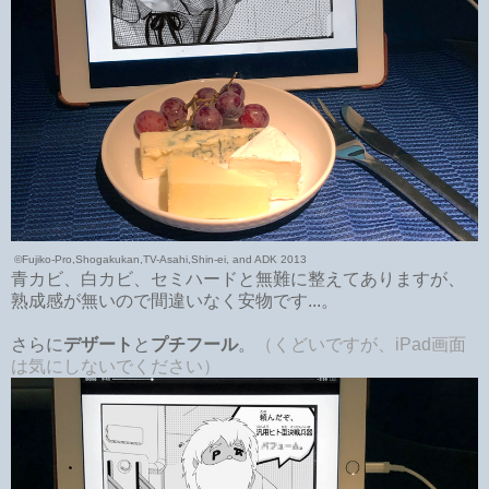
©Fujiko-Pro,Shogakukan,TV-Asahi,Shin-ei, and ADK 2013
青カビ、白カビ、セミハードと無難に整えてありますが、
熟成感が無いので間違いなく安物です...。
さらに
デザート
と
プチフール
。
（くどいですが、iPad画面
は気にしないでください）