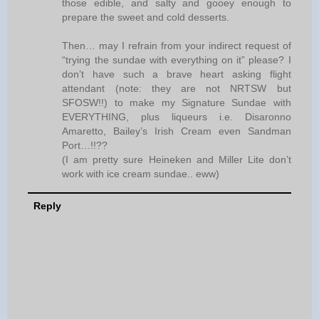
those edible, and salty and gooey enough to
prepare the sweet and cold desserts.
Then… may I refrain from your indirect request of
“trying the sundae with everything on it” please? I
don’t have such a brave heart asking flight
attendant (note: they are not NRTSW but
SFOSW!!) to make my Signature Sundae with
EVERYTHING, plus liqueurs i.e. Disaronno
Amaretto, Bailey’s Irish Cream even Sandman
Port…!!??
(I am pretty sure Heineken and Miller Lite don’t
work with ice cream sundae.. eww)
Reply