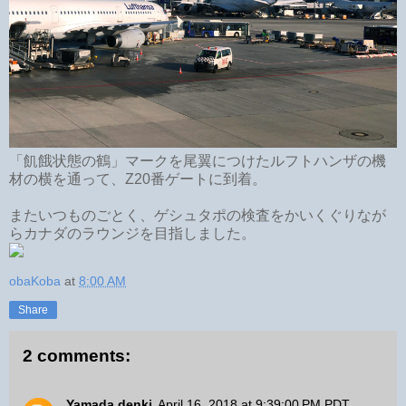
「飢餓状態の鶴」マークを尾翼につけたルフトハンザの機
材の横を通って、Z20番ゲートに到着。
またいつものごとく、ゲシュタポの検査をかいくぐりなが
らカナダのラウンジを目指しました。
obaKoba
at
8:00 AM
Share
2 comments:
Yamada denki
April 16, 2018 at 9:39:00 PM PDT