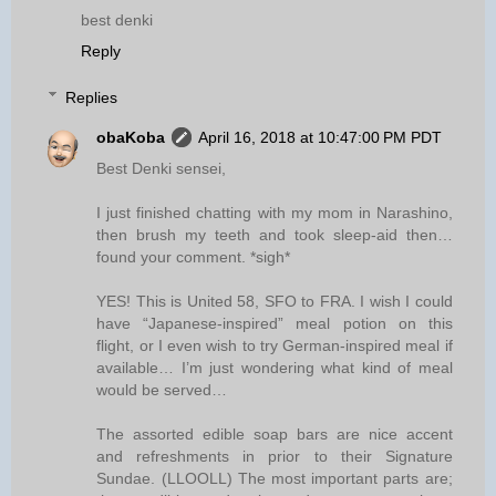
best denki
Reply
Replies
obaKoba
April 16, 2018 at 10:47:00 PM PDT
Best Denki sensei,
I just finished chatting with my mom in Narashino,
then brush my teeth and took sleep-aid then…
found your comment. *sigh*
YES! This is United 58, SFO to FRA. I wish I could
have “Japanese-inspired” meal potion on this
flight, or I even wish to try German-inspired meal if
available… I’m just wondering what kind of meal
would be served…
The assorted edible soap bars are nice accent
and refreshments in prior to their Signature
Sundae. (LLOOLL) The most important parts are;