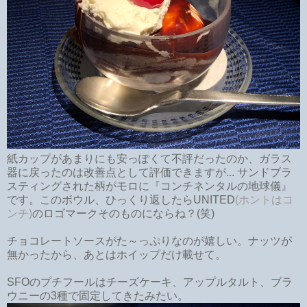
紙カップがあまりにも安っぽくて不評だったのか、ガラス
器に戻ったのは改善点として評価できますが... サンドブラ
スティングされた柄がモロに『コンチネンタルの地球儀』
です。このボウル、ひっくり返したらUNITED
(ホントはコ
ンチ)
のロゴマークそのものにならね？(笑)
チョコレートソースがた～っぷりなのが嬉しい。ナッツが
無かったから、あとはホイップだけ載せて。
SFOのプチフールはチーズケーキ、アップルタルト、ブラ
ウニーの3種で固定してきたみたい。