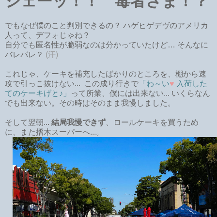
シェーッ！！ 毒者さま！？
でもなぜ僕のこと判別できるの？ ハゲヒゲデヴのアメリカ
人って、デフォじゃね？
自分でも匿名性が脆弱なのは分かっていたけど… そんなに
バレバレ？
(汗)
これじゃ、ケーキを補充したばかりのところを、棚から速
攻で引っこ抜けない... この成り行きで
「わ～い
♥
入荷した
てのケーキげと♪」
って所業、僕には出来ない... いくらなん
でも出来ない。その時はそのまま我慢しました。
そして翌朝...
結局我慢できず
、ロールケーキを買うため
に、また摺木スーパーへ...。