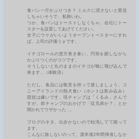
食パン一斤かぶりつき？ ミルクに浸さないと窒息
しちゃいそうで... 私怖いわ。
つか、食パンはトーストしなくちゃ。会社にトー
スターを設置してあげてください。
女子にウケがいいようオーブントースターにすれ
ば、上司の評価うｐです。
イチゴロールの恵方巻き食い、円筒を廻しながら
かぶりつくのがコツです。
そうしないと丸のままのイチゴが喉に飛び込んで
来ます...（体験済）
ただし、食品には敬意を持って接しましょう。コ
ニーアイランドの熱犬食い（ホントは飲み込み）
競技は嫌いです。現チャンプは「くるみ」さんで
すが、前チャンプのおかげで「従兄弟か？」とか
聞かれてウザかった...。
ブログのネタ、出歩かないので枯渇してて困って
ます。
こんなに旅しないのって、渡米後2年間帰省しなか