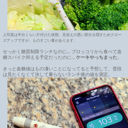
上写真は半分くらい片付けた状態。見栄えの悪い部分を隠すためクロー
ズアップですが、ものすごい量があります。
せっかく糖質制限ランチなのに... ブロッコリから食べて血
糖スパイク抑える予定だったのに...
ケーキやっちまった
。
きっと血糖値はもの凄いことになってると予想して、普段
は見たくなくて決して量らないランチ後の値を測定。