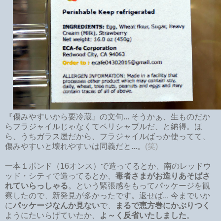
『傷みやすいから要冷蔵』の文句... そうかぁ、生ものだか
らフラジャイルじゃなくてペリシャブルだ、と納得。ほ
ら、うちガラス屋だから、フラジャイルばっか使ってて、
傷みやすいと壊れやすいは同義だと...。
(笑)
一本１ポンド（16オンス）で造ってるとか、南のレッドウ
ッド・シティで造ってるとか、
毒者さまがお造りあそばさ
れていらっしゃる
。という緊張感をもってパッケージを観
察したので、新発見が多かったです。返せば... 今までいか
に
パッケージなんか見ない
で、
まるで恵方巻にかぶりつく
ようにたいらげていたか、
よ～く反省いたしました
。