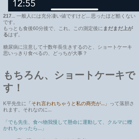
217
... 一般人には充分凄い値ですけど... 思ったほど酷くない
です。
もっとも食後60分後で、これ。この測定後に
まだまだ上が
る
はず。
糖尿病に注意して十数年長生きするのと、ショートケーキ
思いっきり食べるの、どっちが大事？
もちろん、ショートケーキで
す！
K平先生に
「それ言われちゃうと私の商売が...」
って落胆さ
れます。それなのに...
「でも先生、食べ物我慢して懸命に運動して、クルマに轢
かれちゃったら...」