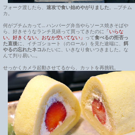
フォーク渡したら、
速攻で食い始めやがりました
。...プチム
カ。
何がプチムカって... ハンバーグ弁当やらソース焼きそばや
ら、好きそうなランチ見繕って買ってきたのに
「いらな
い。好きくない。おなか空いてない」
って
食べるの拒否っ
た直後
に、イチゴショート（のロール）を見た途端に、
餌
やるの忘れたネコ
みたいに、いきなり食いつきました。な
んて判り易い...。
せっかくカメラ起動させてるから、カットを再挑戦。