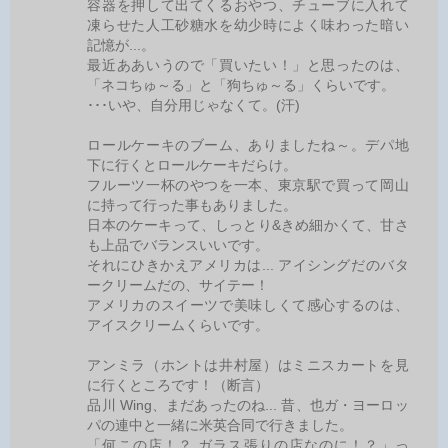
容器を押して出てくるおやつ、チューブに入れて
凍らせた人工砂糖水を幼少時によく味わった暗い
記憶が...。
最近ああいうので「買いたい！」と思ったのは、
「ネコちゅ～る」と「狗ちゅ～る」くらいです。
･･･いや、自分用じゃなくて。(汗)
ロールケーキのブーム、ありましたね～。デパ地
下に行くとロールケーキだらけ。
フルーツ一杯のやつを一本、東京駅で買って岡山
に持って行った事もありました。
日本のケーキって、しっとり&きめ細かくて、甘さ
も上品でバランスいいです。
それにひきかえアメリカは... アイシングだのバタ
ークリームだの、サイテー！
アメリカのスイーツで美味しくて感心するのは、
アイスクリームくらいです。
アンミラ（ホントは井村屋）はミニスカートを見
に行くところです！（断言）
品川 Wing、まだあったのね... 昔、也ガ・ヨーロッ
パの連中と一緒に米英合同で行きました。
「何この店！？ ガラス張りの店なのに！？」っ