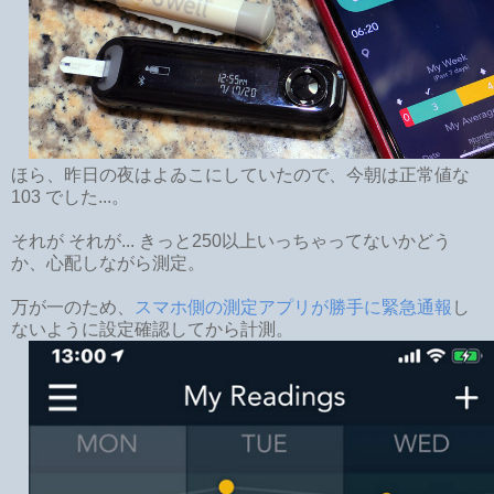
ほら、昨日の夜はよゐこにしていたので、今朝は正常値な
103 でした...。
それが それが... きっと250以上いっちゃってないかどう
か、心配しながら測定。
万が一のため、
スマホ側の測定アプリが勝手に緊急通報
し
ないように設定確認してから計測。