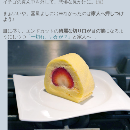
イチゴの真ん中を外して、悲惨な見かけに。
(泣)
まぁいいや。器量よしに出来なかったのは
家人へ押しつけ
よう
♪
皿に盛り、エンドカットの
綺麗な切り口が目の前
になるよ
うにしつつ
「一切れ、いかが？」
と家人へ...。