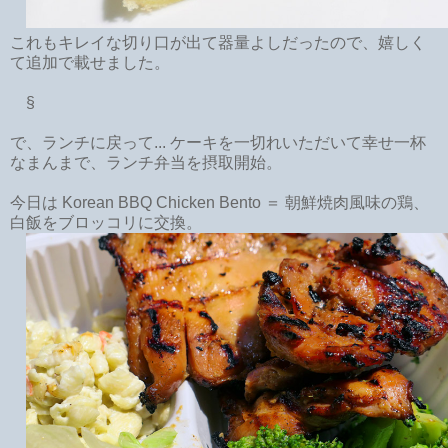
これもキレイな切り口が出て器量よしだったので、嬉しく
て追加で載せました。
§
で、ランチに戻って... ケーキを一切れいただいて幸せ一杯
なまんまで、ランチ弁当を摂取開始。
今日は Korean BBQ Chicken Bento ＝ 朝鮮焼肉風味の鶏、
白飯をブロッコリに交換。