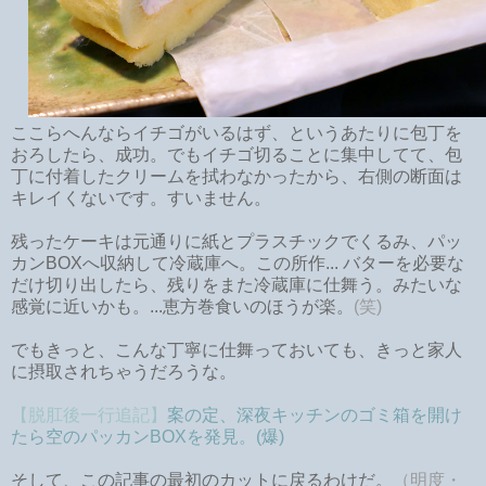
ここらへんならイチゴがいるはず、というあたりに包丁を
おろしたら、成功。でもイチゴ切ることに集中してて、包
丁に付着したクリームを拭わなかったから、右側の断面は
キレイくないです。すいません。
残ったケーキは元通りに紙とプラスチックでくるみ、パッ
カンBOXへ収納して冷蔵庫へ。この所作... バターを必要な
だけ切り出したら、残りをまた冷蔵庫に仕舞う。みたいな
感覚に近いかも。...恵方巻食いのほうが楽。
(笑)
でもきっと、こんな丁寧に仕舞っておいても、きっと家人
に摂取されちゃうだろうな。
【脱肛後一行追記】
案の定、深夜キッチンのゴミ箱を開け
たら空のパッカンBOXを発見。(爆)
そして、この記事の最初のカットに戻るわけだ。
（明度・