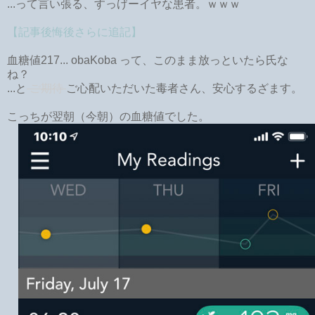
...って言い張る、すっげーイヤな患者。ｗｗｗ
【記事後悔後さらに追記】
血糖値217... obaKoba って、このまま放っといたら氏な
ね？
...と
ご期待
ご心配いただいた毒者さん、安心するざます。
こっちが翌朝（今朝）の血糖値でした。