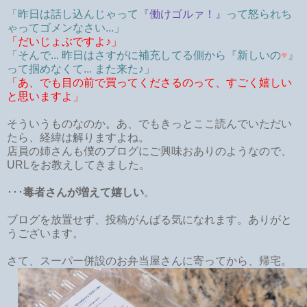
「昨日は話し込んじゃって
『働けゴルァ！』
って怒られち
ゃってゴメンなさい...」
「だいじょぶですよ♪」
「そんで... 昨日はさすがに補充してる側から『新しいの
♥
』
って掴めなくて... また来た♪」
「あ、でも目の前で買ってくださるのって、すごく嬉しい
と思いますよ」
そういうものなのか。あ、でもきっとここ読んでいただい
たら、経緯は解りますよね。
店員の姉さんも僕のブログにご興味おありのようなので、
URLをお教えしてきました。
･･･
毒者さんが増えて嬉しい
。
ブログを放置せず、投稿がんばる気になれます。ありがと
うございます。
さて、スーパー併設のお弁当屋さんに寄ってから、帰宅。