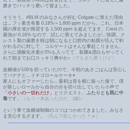
磨きでバッチリ磨いて寝ました。
そうそう。#BLM のみなさんが好む Colgate に替えた理由
は... フッ素含有量 0.18%＝1,800 ppm だから。これ、日本
國の厚生省が推奨する 1,500 ppm を超えてます。Crest の
最強が 0.16% なので、試しに替えてみましたが... 快調。ク
レスト製の歯磨き粉は朝になると口腔内の粘膜が氏んで剥
がれるのに対して、コルゲートはそんな事起こりません。
さらに過酸化水素が3%も入ってて、殺菌&漂白もやってく
れて朝までお口スッキリ爽やか♪
（でもまた磨くけど）
血糖値が100を切っていたので、今朝のあさごはんは安心し
てバナナと... イチゴロールケーキ
♥
家人にもオファーしたら... 最初は首を横に振った後で、僕
が新しいロールから自分の分を切り出していたら小声で
「小さいの一切れだけ」
とリクエスト。
ふたりとも既に中
毒
です。
（もう一本あったのだ。(爆)）
という事で血糖値制御のコツはつかめてきました。みなさ
ま安心するざます。
（氏んで欲しかった？ｗ）