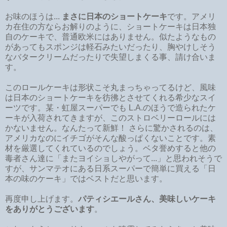
お味のほうは...
まさに日本のショートケーキ
です。アメリ
カ在住の方ならお解りのように、ショートケーキは日本独
自のケーキで、普通欧米にはありません。似たようなもの
があってもスポンジは軽石みたいだったり、胸やけしそう
なバタークリームだったりで失望しまくる事、請け合いま
す。
このロールケーキは形状こそ丸まっちゃってるけど、風味
は日本のショートケーキを彷彿とさせてくれる希少なスイ
ーツです。某・虹屋スーパーでも L.A.のほうで造られたケ
ーキが入荷されてきますが、このストロベリーロールには
かないません。なんたって新鮮！ さらに驚かされるのは、
アメリカなのにイチゴがそんな酸っぱくないことです。素
材を厳選してくれているのでしょう。ベタ誉めすると他の
毒者さん達に「またヨイショしやがって...」と思われそうで
すが、サンマテオにある日系スーパーで簡単に買える「日
本の味のケーキ」ではベストだと思います。
再度申し上げます。
パティシエールさん、美味しいケーキ
をありがとうございます
。