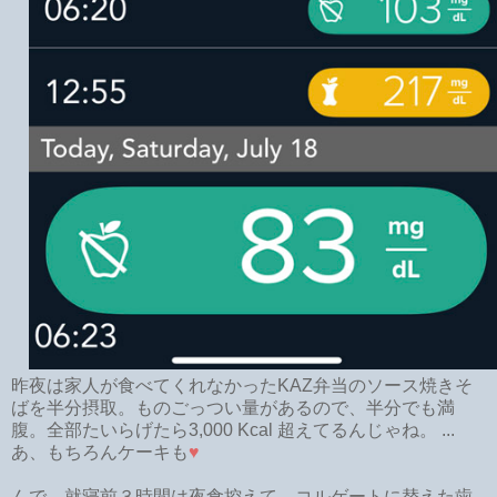
昨夜は家人が食べてくれなかったKAZ弁当のソース焼きそ
ばを半分摂取。ものごっつい量があるので、半分でも満
腹。全部たいらげたら3,000 Kcal 超えてるんじゃね。 ...
あ、もちろんケーキも
♥
んで、就寝前３時間は夜食控えて、コルゲートに替えた歯