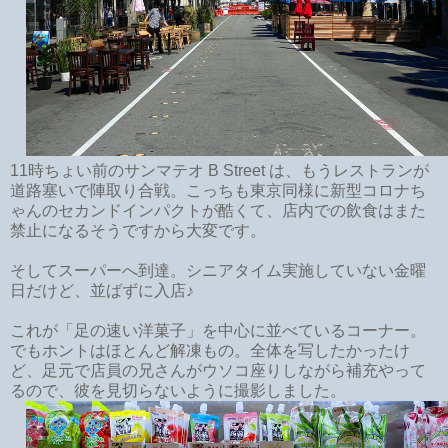
11時ちょい前のサンマテオ B Street は、もうレストランが
道路塞いで陣取り合戦。こっちも東京同様に新型コロナち
ゃんのセカンドインパクトが酷くて、店内での飲食はまた
禁止になるそうですから大変です。
そしてスーパーへ到達。シニアタイム実施していない金曜
日だけど、並ばずに入店♪
これが「足の速い洋菓子」を中心に並べているコーナー。
でもホントはほとんど解凍もの。全体を写したかったけ
ど、足元で店員の兄さんがウソコ座りしながら補充やって
るので、彼を見切らないように撮影しました。