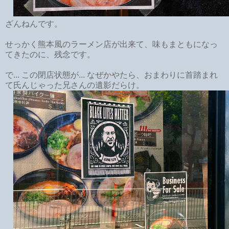
ざんねんです。
せっかく熊本風のラーメン店が出来て、味もまともになっ
てきたのに、残念です。
で... この閉店状態が... なぜかやたら、おまわりに首踏まれ
て氏んじゃった兄さんの遺影だらけ。