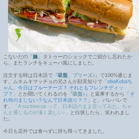
こないだの「
妹
」タトゥーのショックでご紹介し忘れたか
ら、またランチをキューバ風にしました。
注文する時は日本語で
『
吸盤
、プリーズ♪』
で100%通じま
す。ムキムキマッチョの兄さんが顔見知りで
「obaKobaち
ゃん、今日はブルーチーズ？ それともフレンチディッ
プ？」
とか聞いてくれるのを
『吸盤♪』
と返事するから
「そ
れ何のまじない？なんで日本訛り？？」
と、バレバレで
す。
「A suctioncup って、日本語のまま言ってみた。ちゃ
んと通じるのが凄く楽しい♪」
と白状したら、笑われまし
た。
今日も店外では食べずに持ち帰ってきました。