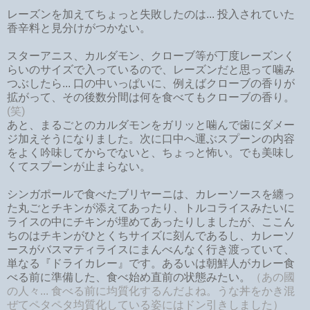
レーズンを加えてちょっと失敗したのは... 投入されていた
香辛料と見分けがつかない。
スターアニス、カルダモン、クローブ等が丁度レーズンく
らいのサイズで入っているので、レーズンだと思って噛み
つぶしたら... 口の中いっぱいに、例えばクローブの香りが
拡がって、その後数分間は何を食べてもクローブの香り。
(笑)
あと、まるごとのカルダモンをガリッと噛んで歯にダメー
ジ加えそうになりました。次に口中へ運ぶスプーンの内容
をよく吟味してからでないと、ちょっと怖い。でも美味し
くてスプーンが止まらない。
シンガポールで食べたブリヤーニは、カレーソースを纏っ
た丸ごとチキンが添えてあったり、トルコライスみたいに
ライスの中にチキンが埋めてあったりしましたが、ここん
ちのはチキンがひとくちサイズに刻んであるし、カレーソ
ースがバスマティライスにまんべんなく行き渡っていて、
単なる『ドライカレー』です。あるいは朝鮮人がカレー食
べる前に準備した、食べ始め直前の状態みたい。
（あの國
の人々... 食べる前に均質化するんだよね。うな丼をかき混
ぜてペタペタ均質化している姿にはドン引きしました）