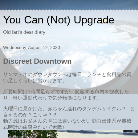
You Can (Not) Upgrade
Old fart's dear diary
Wednesday, August 12, 2020
Discreet Downtown
サンマテオのダウンタウンへは毎日、ランチと食料品の買
い足しくらいは出かけます。
所要時間は1時間足らずですが、変容する市内を観察した
り、軽い運動代わりで気分転換になります。
火曜日に見かけた、赤ちゃん連れのタンデムサイクル？...と
言えるのか？こりゃ？？
動力源はお父さんの脚には違いないが... 動力伝達系が機械
式時計の歯車みたいで素敵♪