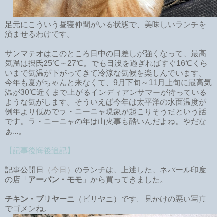
足元にこういう昼寝仲間がいる状態で、美味しいランチを
済ませるわけです。
サンマテオはこのところ日中の日差しが強くなって、最高
気温は摂氏25℃～27℃。でも日没を過ぎればすぐ16℃くら
いまで気温が下がってきて冷涼な気候を楽しんでいます。
今年も夏がちゃんと来なくて、9月下旬～11月上旬に最高気
温が30℃近くまで上がるインディアンサマーが待っている
ような気がします。そういえば今年は太平洋の水面温度が
例年より低めでラ・ニーニャ現象が起こりそうだという話
です。ラ・ニーニャの年は山火事も酷いんだよね。やだな
ぁ...。
【記事後悔後追記】
記事公開日
（今日）
のランチは、上述した、ネパール印度
の店「
アーバン・モモ
」から買ってきました。
チキン・ブリヤーニ
（ビリヤニ）です。見かけの悪い写真
でゴメンね。