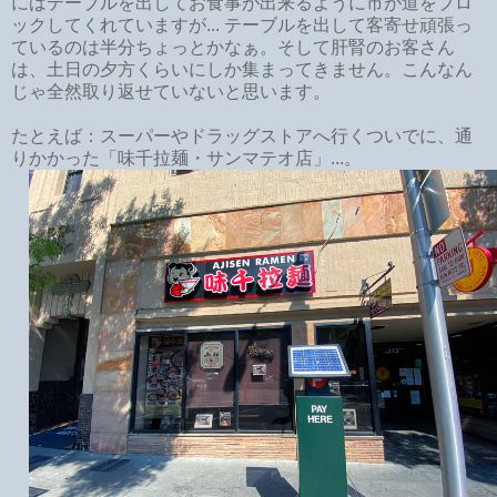
にはテーブルを出してお食事が出来るように市が道をブロ
ックしてくれていますが... テーブルを出して客寄せ頑張っ
ているのは半分ちょっとかなぁ。そして肝腎のお客さん
は、土日の夕方くらいにしか集まってきません。こんなん
じゃ全然取り返せていないと思います。
たとえば：スーパーやドラッグストアへ行くついでに、通
りかかった「味千拉麺・サンマテオ店」...。