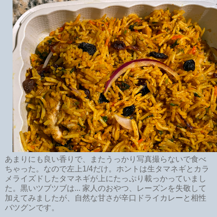
あまりにも良い香りで、またうっかり写真撮らないで食べ
ちゃった。なので左上1/4だけ。ホントは生タマネギとカラ
メライズドしたタマネギが上にたっぷり載っかっていまし
た。黒いツブツブは... 家人のおやつ、レーズンを失敬して
加えてみましたが、自然な甘さが辛口ドライカレーと相性
バツグンです。