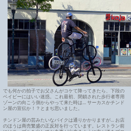
でも何かの拍子でお父さんがコケて降ってきたら、下段の
ベイビーにはいい迷惑。これ最初、閉鎖された歩行者専用
ゾーンの向こう側からやって来た時は... サーカスかチンド
ン屋の宣伝か！？とまぢ思いました。
チンドン屋の芸みたいなバイクは通りかかりますが... お店
のほうは商売繁盛の正反対を行っています。レストラン前