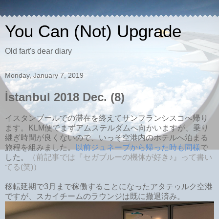
You Can (Not) Upgrade
Old fart's dear diary
Monday, January 7, 2019
İstanbul 2018 Dec. (8)
イスタンブールでの滞在を終えてサンフランシスコへ帰り
ます。KLM便でまずアムステルダムへ向かいますが、乗り
継ぎ時間が良くないので、いっそ空港内のホテルへ泊まる
旅程を組みました。
以前ジュネーブから帰った時も同様
で
した。
（前記事では『セガブルーの機体が好き♪』って書い
てる(笑)）
移転延期で3月まで稼働することになったアタテゥルク空港
ですが、スカイチームのラウンジは既に撤退済み。