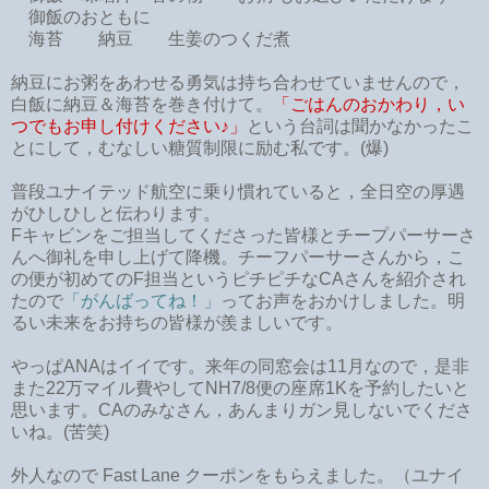
御飯のおともに
海苔 納豆 生姜のつくだ煮
納豆にお粥をあわせる勇気は持ち合わせていませんので，
白飯に納豆＆海苔を巻き付けて。
「ごはんのおかわり，い
つでもお申し付けください♪」
という台詞は聞かなかったこ
とにして，むなしい糖質制限に励む私です。(爆)
普段ユナイテッド航空に乗り慣れていると，全日空の厚遇
がひしひしと伝わります。
Fキャビンをご担当してくださった皆様とチープパーサーさ
んへ御礼を申し上げて降機。チーフパーサーさんから，こ
の便が初めてのF担当というピチピチなCAさんを紹介され
たので
「がんばってね！」
ってお声をおかけしました。明
るい未来をお持ちの皆様が羨ましいです。
やっぱANAはイイです。来年の同窓会は11月なので，是非
また22万マイル費やしてNH7/8便の座席1Kを予約したいと
思います。CAのみなさん，あんまりガン見しないでくださ
いね。(苦笑)
外人なので Fast Lane クーポンをもらえました。（ユナイ