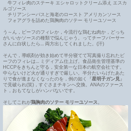
牛フィレ肉のステーキ エシャロットクリーム添え エスカ
ルゴソース
チリアンシーバスと海老のロースト アメリカンソース
フォアグラを詰めた鶏胸肉のソテー モリーユソース
う～ん，ビーフのフィレか，今流行な鶏むね肉か，どっち
がいいかソースの種類で悩んじゃう。ってチーフパーサー
さんに白状したら... 両方出してくれました。(汗)
そんで，導眠剤が効き始めて半分寝てて写真撮り忘れたビ
ーフのフィレは... ミディアム仕上げ。食品衛生管理基準の
HCCPをきちんと守る，安全第一な日本の航空会社です。
中らないけど火が通りすぎで厳しい。半分たいらげたあた
りで食が進まなくなったのを，例の如く『
星明子ガン見
』
で見破られ(笑)，すぐさまチキンへ交換。ANAのファース
ト，おもてなしがハンパないです。
そしてこれが
鶏胸肉のソテー モリーユソース
。