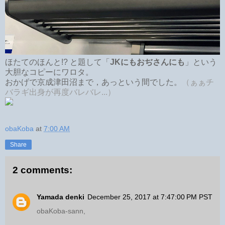
ほたてのほんと!? と題して「
JKにもおぢさんにも
」という
大胆なコピーにワロタ。
おかげで京成津田沼まで，あっという間でした。
（ぁぁチ
バラギ出身が再度バレバレ...）
obaKoba
at
7:00 AM
Share
2 comments:
Yamada denki
December 25, 2017 at 7:47:00 PM PST
obaKoba-sann,