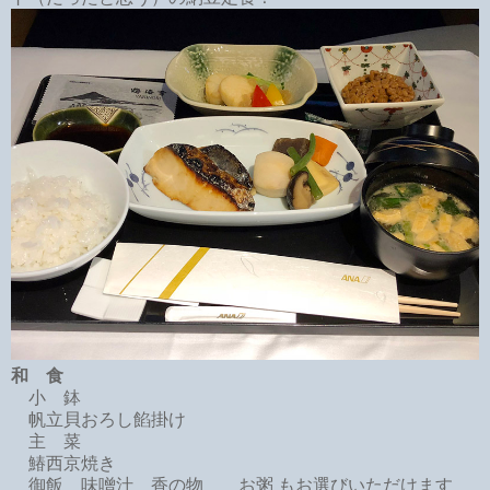
和 食
小 鉢
帆立貝おろし餡掛け
主 菜
鰆西京焼き
御飯 味噌汁 香の物 お粥 もお選びいただけます