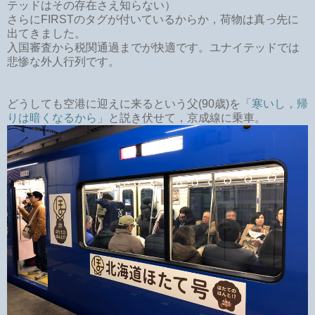
テッドはその存在さえ知らない）
さらにFIRSTのタグが付いているからか，荷物は真っ先に
出てきました。
入国審査から税関通過までが快適です。ユナイテッドでは
悲惨な外人行列です。
どうしても空港に迎えに来るという父(90歳)を
「寒いし，帰
りは暗くなるから」
と説き伏せて，京成線に乗車。