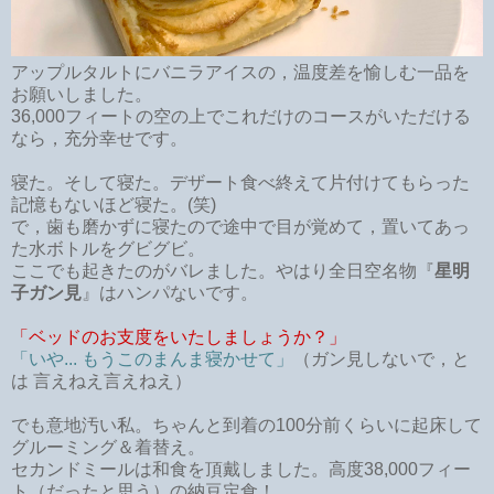
アップルタルトにバニラアイスの，温度差を愉しむ一品を
お願いしました。
36,000フィートの空の上でこれだけのコースがいただける
なら，充分幸せです。
寝た。そして寝た。デザート食べ終えて片付けてもらった
記憶もないほど寝た。(笑)
で，歯も磨かずに寝たので途中で目が覚めて，置いてあっ
た水ボトルをグビグビ。
ここでも起きたのがバレました。やはり全日空名物『
星明
子ガン見
』はハンパないです。
「ベッドのお支度をいたしましょうか？」
「いや... もうこのまんま寝かせて」
（ガン見しないで，と
は 言えねえ言えねえ）
でも意地汚い私。ちゃんと到着の100分前くらいに起床して
グルーミング＆着替え。
セカンドミールは和食を頂戴しました。高度38,000フィー
ト（だったと思う）の納豆定食！