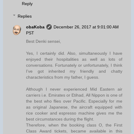
Reply
Replies
obaKoba
December 26, 2017 at 9:01:00 AM
PST
Best Denki sensei,
Yes, I certainly did. Also, simultaneously I have
enjoyed their hospitalities as well as lots of
conversations. Fortunately or unfortunately, I think
I’ve got inherited my friendly and chatty
characteristics from my father, I guess.
Although I never experienced Mid Eastern air
carriers i.e. Emirates or Etihad, All Nippon is one of
the best who flies over Pacific. Especially for me
as original Japanese, the aircraft equipped with
rice cooker and espresso machine gives me the
best circumstances during the flight.
Therefore, when the booking class O, the First
Class Award tickets, became available in this