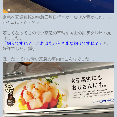
京急へ直通運転の特急三崎口行きが... なぜか青かった。し
かも... ほ・た・て ♪
嬉しくなってこの青い京急の車輌を岡山の鉄ヲタｾﾝｾｲへ見
せました。
「釣りですね？ これはあからさまな釣りですね？」
と。
好評でした。(爆)
ほ・た・て♪ な青い京急の車内はこんなでした...。