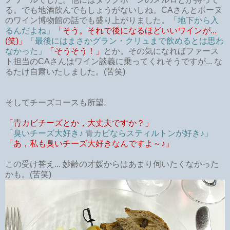
る。でも地酒飲んでもしょうがないしね。CAさんとボーヌ
のワイン博物館の話でも盛り上がりました。
「地下から入
るんだよね」
「そう。それで後になるほどいいワインが...
(笑)」
「最後にはまさかグラン・クリュまで飲めるとは思わ
なかった」
「そうそう！」
とか。その気になればファース
ト担当のCAさんはワイン談義に乗ってくれそうですが... な
るたけ自粛いたしました。(苦笑)
そしてチーズコースも所望。
「青カビチーズとか，大丈夫ですか？」
「臭いチーズ大好き♪ 青カビならスティルトンが好き♪」
「あ，私も臭いチーズ大好きなんですよ～♪」
この受け答え... 妙齢の才媛からはあまり伺いたくなかった
かも。(苦笑)