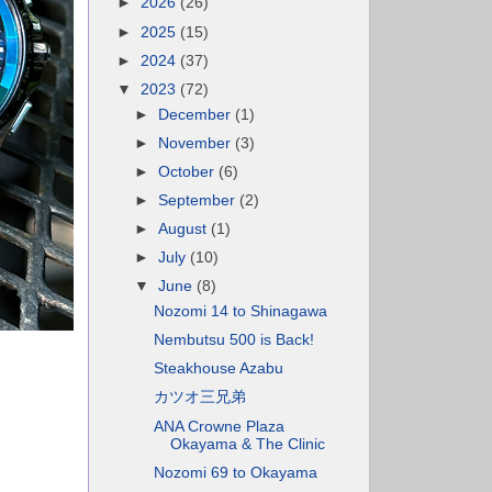
►
2026
(26)
►
2025
(15)
►
2024
(37)
▼
2023
(72)
►
December
(1)
►
November
(3)
►
October
(6)
►
September
(2)
►
August
(1)
►
July
(10)
▼
June
(8)
Nozomi 14 to Shinagawa
Nembutsu 500 is Back!
Steakhouse Azabu
カツオ三兄弟
ANA Crowne Plaza
Okayama & The Clinic
Nozomi 69 to Okayama