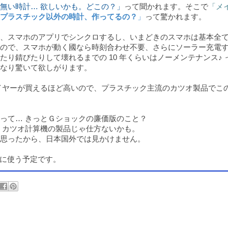
無い時計… 欲しいかも。どこの？」
って聞かれます。そこで
「メ
プラスチック以外の時計、作ってるの？
」
って驚かれます。
、スマホのアプリでシンクロするし、いまどきのスマホは基本全
ので、スマホが動く國なら時刻合わせ不要、さらにソーラー充電
り錆びたりして壊れるまでの 10 年くらいはノーメンテナンス♪ 
なり驚いて欲しがります。
イヤーが買えるほど高いので、プラスチック主流のカツオ製品でこ
って… きっとＧショックの廉価版のこと？
、カツオ計算機の製品じゃ仕方ないかも。
思ったから、日本国外では見かけません。
便利に使う予定です。