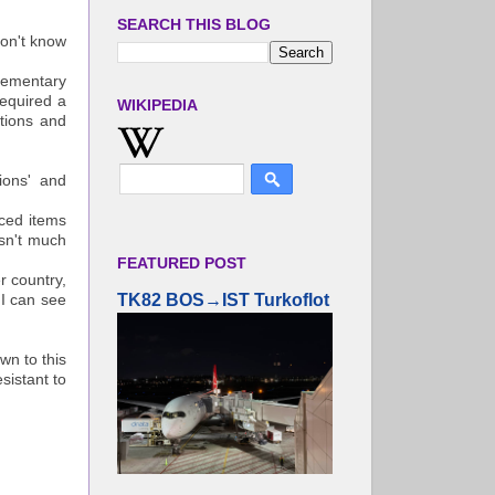
SEARCH THIS BLOG
on't know
elementary
required a
WIKIPEDIA
ations and
ions' and
iced items
asn't much
FEATURED POST
r country,
TK82 BOS→IST Turkoflot
 I can see
wn to this
sistant to