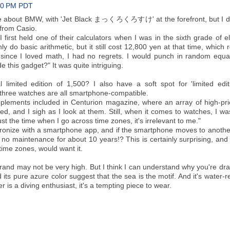
:00 PM PDT
ble about BMW, with 'Jet Black まっくろくろすけ' at the forefront, but I d
 from Casio.
I first held one of their calculators when I was in the sixth grade of 
ly do basic arithmetic, but it still cost 12,800 yen at that time, which 
t since I loved math, I had no regrets. I would punch in random equ
e this gadget?" It was quite intriguing.
imited edition of 1,500? I also have a soft spot for 'limited edit
 three watches are all smartphone-compatible.
pplements included in Centurion magazine, where an array of high-pr
d, and I sigh as I look at them. Still, when it comes to watches, I w
just the time when I go across time zones, it's irrelevant to me."
ronize with a smartphone app, and if the smartphone moves to anothe
s no maintenance for about 10 years!? This is certainly surprising, and
ime zones, would want it.
rand may not be very high. But I think I can understand why you're dra
ure azure color suggest that the sea is the motif. And it's water-re
r is a diving enthusiast, it's a tempting piece to wear.