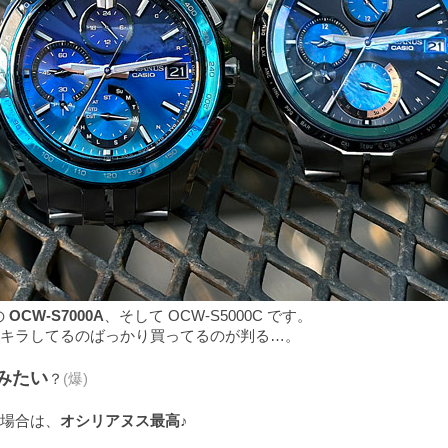
の
OCW-S7000A
、そして OCW-S5000C です。
キラしてるのばっかり買ってるのが判る…。
みたい
？
(爆)
場合は、
オシリアヌス最高
♪