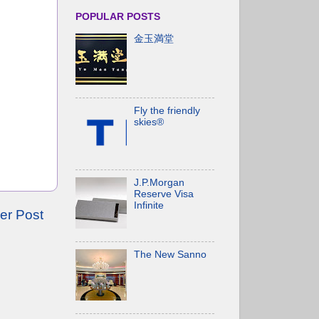
POPULAR POSTS
金玉満堂
Fly the friendly
skies®
J.P.Morgan
Reserve Visa
Infinite
er Post
The New Sanno