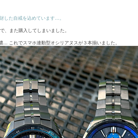
散財した自戒を込めています…。
で、また購入してしまいました。
弱い儂… これでスマホ連動型オシリアヌスが３本揃いました。