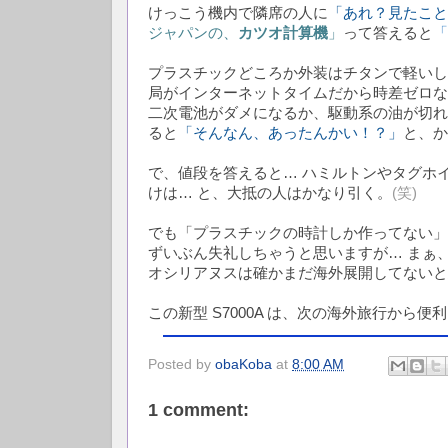
けっこう機内で隣席の人に
「あれ？見たこと
ジャパンの、
カツオ計算機
」
って答えると
「
プラスチックどころか外装はチタンで軽いし
局がインターネットタイムだから時差ゼロな
二次電池がダメになるか、駆動系の油が切れた
ると
「そんなん、あったんかい！？」
と、か
で、値段を答えると… ハミルトンやタグホ
けは… と、大抵の人はかなり引く。
(笑)
でも「プラスチックの時計しか作ってない」
ずいぶん失礼しちゃうと思いますが… まぁ
オシリアヌスは確かまだ海外展開してないと
この新型 S7000A は、次の海外旅行から
Posted by
obaKoba
at
8:00 AM
1 comment: