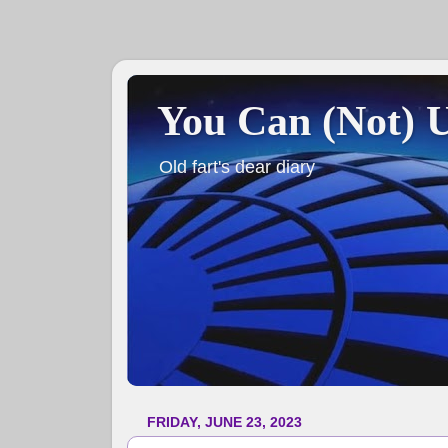
You Can (Not) 
Old fart's dear diary
FRIDAY, JUNE 23, 2023