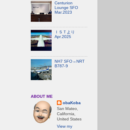
Centurion
Lounge SFO
Mar.2023
ＩＳＴより
Apr.2025
NH7 SFO→NRT
B787-9
ABOUT ME
obaKoba
San Mateo,
California,
United States
View my