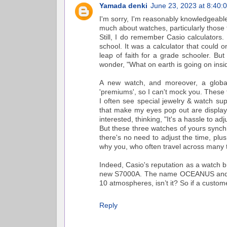
Yamada denki
June 23, 2023 at 8:40
I'm sorry, I'm reasonably knowledgea
much about watches, particularly those
Still, I do remember Casio calculators. 
school. It was a calculator that could on
leap of faith for a grade schooler. Bu
wonder, "What on earth is going on insid
A new watch, and moreover, a global l
'premiums', so I can't mock you. These
I often see special jewelry & watch su
that make my eyes pop out are displaye
interested, thinking, "It's a hassle to ad
But these three watches of yours synch
there's no need to adjust the time, plu
why you, who often travel across many t
Indeed, Casio's reputation as a watch b
new S7000A. The name OCEANUS and its p
10 atmospheres, isn’t it? So if a custome
Reply