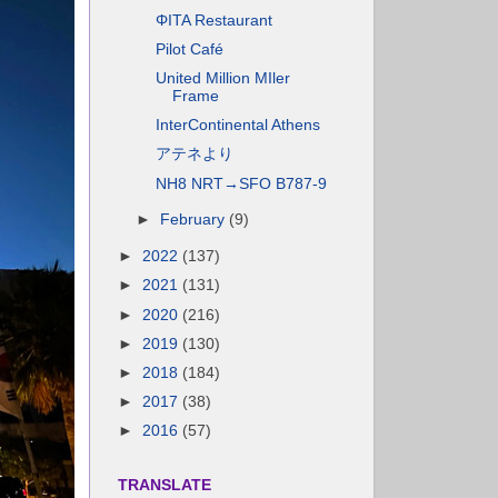
ΦΙΤΑ Restaurant
Pilot Café
United Million MIler
Frame
InterContinental Athens
アテネより
NH8 NRT→SFO B787-9
►
February
(9)
►
2022
(137)
►
2021
(131)
►
2020
(216)
►
2019
(130)
►
2018
(184)
►
2017
(38)
►
2016
(57)
TRANSLATE