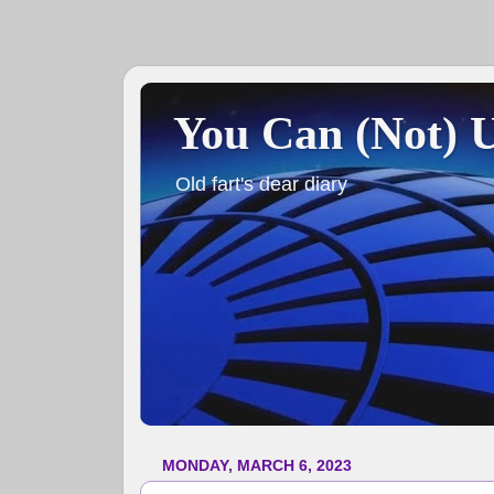
You Can (Not) 
Old fart's dear diary
MONDAY, MARCH 6, 2023