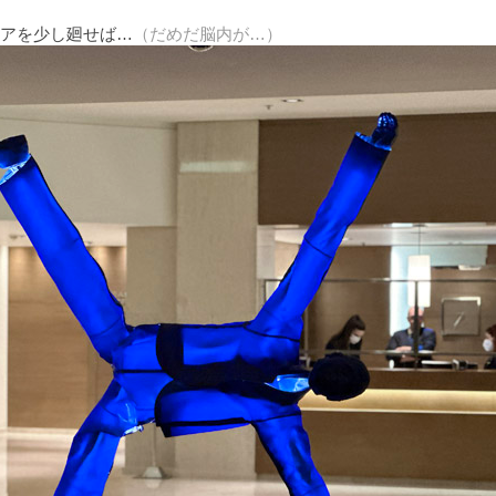
アを少し廻せば…
（だめだ脳内が…）