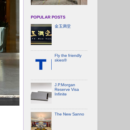
POPULAR POSTS
金玉満堂
Fly the friendly
skies®
J.P.Morgan
Reserve Visa
Infinite
The New Sanno