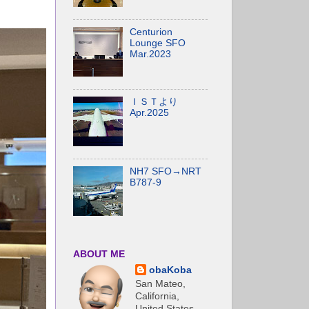
Centurion
Lounge SFO
Mar.2023
ＩＳＴより
Apr.2025
NH7 SFO→NRT
B787-9
ABOUT ME
obaKoba
San Mateo,
California,
United States