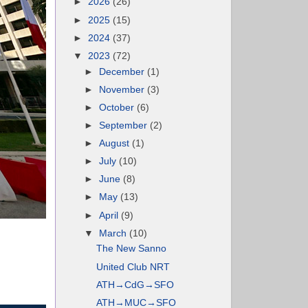
►
2026
(26)
►
2025
(15)
►
2024
(37)
▼
2023
(72)
►
December
(1)
►
November
(3)
►
October
(6)
►
September
(2)
►
August
(1)
►
July
(10)
►
June
(8)
►
May
(13)
►
April
(9)
▼
March
(10)
The New Sanno
United Club NRT
ATH→CdG→SFO
ATH→MUC→SFO