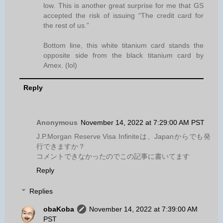
low. This is another great surprise for me that GS
accepted the risk of issuing “The credit card for
the rest of us.”
Bottom line, this white titanium card stands the
opposite side from the black titanium card by
Amex. (lol)
Reply
Anonymous
November 14, 2022 at 7:29:00 AM PST
J.P.Morgan Reserve Visa Infiniteは、Japanからでも発
行できますか？
コメントできなかったのでこの記事に書いてます
Reply
Replies
obaKoba
November 14, 2022 at 7:39:00 AM
PST