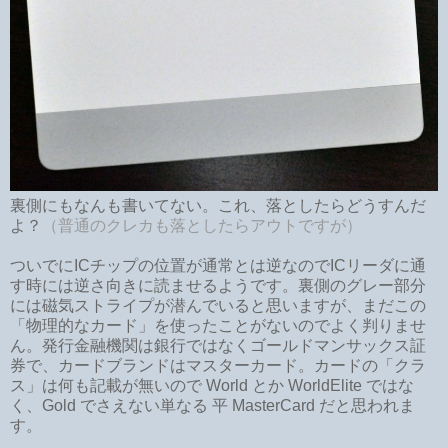
裏側にもなんも書いてない。これ、落としたらどうすんだ
よ？
（普通のクレカも落としたらアウトですが）
ついでにICチップの位置が通常とは逆なのでICリーダに通
す時には逆さ向きに読ませるようです。裏側のグレー部分
には磁気ストライプが潜んでいると思いますが、まだこの
「物理的なカード」を使ったことがないのでよく判りませ
ん。発行金融機関は銀行ではなくゴールドマンサックス証
券で、カードブランドはマスターカード。カードの「クラ
ス」は何も記載が無いので World とか WorldElite ではな
く、Gold でさえない単なる 平 MasterCard だと思われま
す。