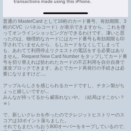
普通の MasterCard として16桁のカード番号、有効期限、3
桁のCVC（パネルコード）が表示できますから、これを使
ってオンラインショッピングができるわけです。凄いと思
ったのは、物理的なカードにはカード番号も有効期限も印
字されていませんから、もしカードをなくしてしまって
も、あわてて利用停止リクエストの電話をする必要はあり
ません。Request New Card Number をタップしてカード番
号を切り替えれば拾われたカードの不正利用を自分自身で
速攻ブロックできます。あとでカード再発行の手続きは必
要になりますけど...。
アップルらしさを感じられるカードですし、チタン製がち
ょっと嬉しいですが...
みんなが持ってるから威張れないや。（結局はそこかい？
ｗ）
で、新しいクレカを作ったのでクレジットヒストリーのス
コアは10ポイント落ちました。
それでもまだいちおう800オーバーをキープしているので、