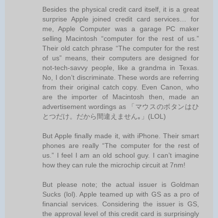
Besides the physical credit card itself, it is a great
surprise Apple joined credit card services… for
me, Apple Computer was a garage PC maker
selling Macintosh “computer for the rest of us.”
Their old catch phrase “The computer for the rest
of us” means, their computers are designed for
not-tech-savvy people, like a grandma in Texas.
No, I don’t discriminate. These words are referring
from their original catch copy. Even Canon, who
are the importer of Macintosh then, made an
advertisement wordings as 「マウスのボタンはひ
とつだけ。だから間違えません｡」(LOL)
But Apple finally made it, with iPhone. Their smart
phones are really “The computer for the rest of
us.” I feel I am an old school guy. I can’t imagine
how they can rule the microchip circuit at 7nm!
But please note; the actual issuer is Goldman
Sucks (lol). Apple teamed up with GS as a pro of
financial services. Considering the issuer is GS,
the approval level of this credit card is surprisingly