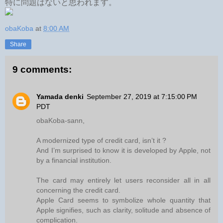
特に問題はないと思われます。
obaKoba
at
8:00 AM
Share
9 comments:
Yamada denki
September 27, 2019 at 7:15:00 PM
PDT
obaKoba-sann,
A modernized type of credit card, isn’t it ?
And I’m surprised to know it is developed by Apple, not
by a financial institution.
The card may entirely let users reconsider all in all
concerning the credit card.
Apple Card seems to symbolize whole quantity that
Apple signifies, such as clarity, solitude and absence of
complication.