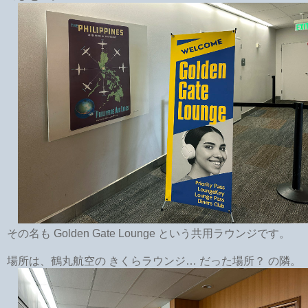
その名も Golden Gate Lounge という共用ラウンジです。
場所は、鶴丸航空の きくらラウンジ… だった場所？ の隣。