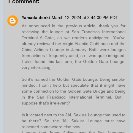
1 comment:
Yamada denki
March 12, 2024 at 3:44:00 PM PDT
As announced in the previous article, thank you for
reviewing the lounge at San Francisco International
Terminal A Gate, as we readers anticipated. You've
already reviewed the Virgin Atlantic Clubhouse and the
China Airlines Lounge in January. Both were lounges
from airlines I frequently used, so I was quite intrigued.
I also found this last one, the Golden Gate Lounge,
very interesting.
So it's named the Golden Gate Lounge. Being simple-
minded, I can't help but speculate that it might have
some connection to the Golden Gate Bridge and being
in the San Francisco International Terminal. But I
suppose that's irrelevant?
Is it located next to the JAL Sakura Lounge that used to
be there? So, the JAL Sakura Lounge must have
relocated somewhere else now.
I heard that Japan Airlines was the first Japanese