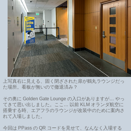
上写真右に見える、固く閉ざされた扉が鶴丸ラウンジだっ
た場所。看板が無いので撤退済み？
その奥に Golden Gate Lounge の入口がありますが… やっ
てきて思い出しました。ここ… 以前 KLM オランダ航空に
搭乗する時、エアフラのラウンジが改装中のために案内さ
れて入場しました。
今回は PPass の QR コードを見せて、なんなく入場する