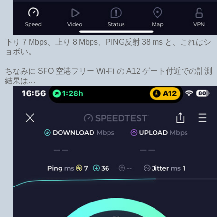
下り 7 Mbps、上り 8 Mbps、PING反射 38 ms と、これはシ
ョボい。
ちなみに SFO 空港フリー Wi-Fi の A12 ゲート付近での計測
結果は…