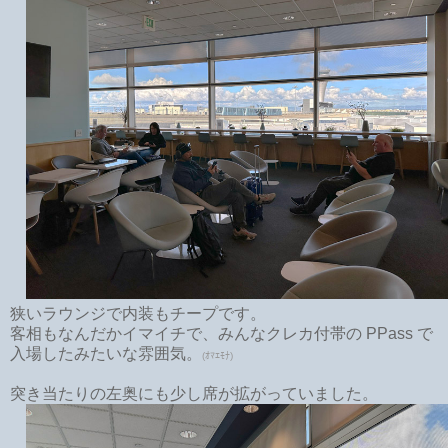
狭いラウンジで内装もチープです。
客相もなんだかイマイチで、みんなクレカ付帯の PPass で
入場したみたいな雰囲気。
(ｵﾏｴﾓﾅ)
突き当たりの左奥にも少し席が拡がっていました。